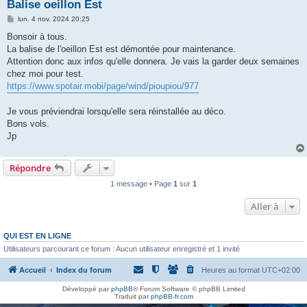
h
Balise oeillon Est
e
M
lun. 4 nov. 2024 20:25
e
r
s
Bonsoir à tous.
s
La balise de l'oeillon Est est démontée pour maintenance.
a
g
Attention donc aux infos qu'elle donnera. Je vais la garder deux semaines
e
chez moi pour test.
https://www.spotair.mobi/page/wind/pioupiou/977
Je vous préviendrai lorsqu'elle sera réinstallée au déco.
Bons vols.
Jp
Répondre
1 message • Page
1
sur
1
Aller à
QUI EST EN LIGNE
Utilisateurs parcourant ce forum : Aucun utilisateur enregistré et 1 invité
Accueil
Index du forum
Heures au format
UTC+02:00
Développé par
phpBB
® Forum Software © phpBB Limited
Traduit par
phpBB-fr.com