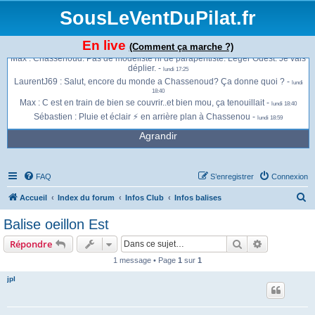
croix de chaubouret -
lundi 11:47
SousLeVentDuPilat.fr
Flavin Jeremy : Je vais décoller de chassenoud ça semble bien Legé NW par
moment -
lundi 14:33
En live
Max : Du monde à Chassenoud ? -
(Comment ça marche ?)
lundi 16:23
Max : Chassenoud. Pas de modéliste ni de parapentiste. Léger Ouest. Je vais
déplier. -
lundi 17:25
LaurentJ69 : Salut, encore du monde a Chassenoud? Ça donne quoi ? -
lundi
18:40
Max : C est en train de bien se couvrir..et bien mou, ça tenouillait -
lundi 18:40
Sébastien : Pluie et éclair ⚡️ en arrière plan à Chassenou -
lundi 18:59
Agrandir
FAQ
S’enregistrer
Connexion
R
Accueil
Index du forum
Infos Club
Infos balises
e
Balise oeillon Est
c
Rechercher
Recherche 
Répondre
h
1 message • Page
1
sur
1
e
jpl
r
c