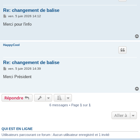
Re: changement de balise
M
ven. 5 juin 2026 14:12
e
s
Merci pour l'info
s
a
g
e
HappyCool
Re: changement de balise
M
ven. 5 juin 2026 14:39
e
s
Merci Président
s
a
g
e
Répondre
6 messages • Page
1
sur
1
Aller à
QUI EST EN LIGNE
Utilisateurs parcourant ce forum : Aucun utilisateur enregistré et 1 invité