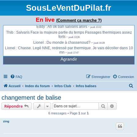
monte direct -
jeudi 13:01
SousLeVentDuPilat.fr
Jonathan : Ça envoie du bois à présent à la Jasserie -
jeudi 13:13
Jonathan : Gros thermiques et vent qui se renforce -
jeudi 13:13
En live
(Comment ça marche ?)
Jonathan : Je vais peut être migrer sur Salvaris -
jeudi 13:13
Eddy : Ah ok bah salvaris alors -
jeudi 13:22
Thib : Salvaris Face la majeure partie du temps Passages thermiques assez
forts -
jeudi 13:39
Lionel : Du monde à chassenoud? -
jeudi 16:28
Lionel : Chasse. Legé NNE, redressé par thermique. Je vais décoller dans 10
mn -
jeudi 17:47
Agrandir
FAQ
S’enregistrer
Connexion
R
Accueil
Index du forum
Infos Club
Infos balises
e
changement de balise
c
Rechercher
Recherche 
Répondre
h
6 messages • Page
1
sur
1
e
zing
r
c