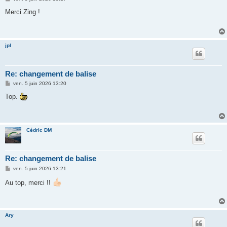
e
s
Merci Zing !
s
a
g
e
jpl
Re: changement de balise
M
ven. 5 juin 2026 13:20
e
s
Top.
s
a
g
e
Cédric DM
Re: changement de balise
M
ven. 5 juin 2026 13:21
e
s
Au top, merci !!
s
a
g
e
Ary