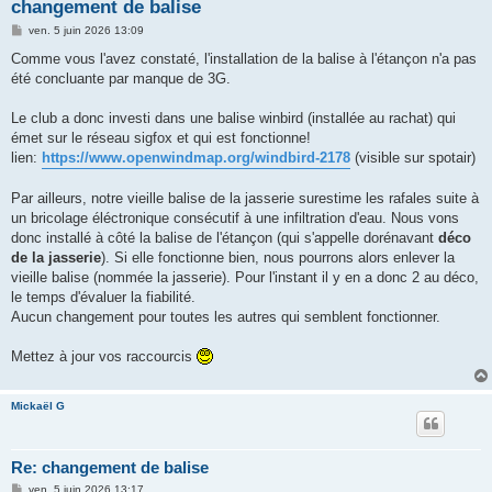
h
changement de balise
e
M
ven. 5 juin 2026 13:09
e
r
s
Comme vous l'avez constaté, l'installation de la balise à l'étançon n'a pas
s
été concluante par manque de 3G.
a
g
e
Le club a donc investi dans une balise winbird (installée au rachat) qui
émet sur le réseau sigfox et qui est fonctionne!
lien:
https://www.openwindmap.org/windbird-2178
(visible sur spotair)
Par ailleurs, notre vieille balise de la jasserie surestime les rafales suite à
un bricolage éléctronique consécutif à une infiltration d'eau. Nous vons
donc installé à côté la balise de l'étançon (qui s'appelle dorénavant
déco
de la jasserie
). Si elle fonctionne bien, nous pourrons alors enlever la
vieille balise (nommée la jasserie). Pour l'instant il y en a donc 2 au déco,
le temps d'évaluer la fiabilité.
Aucun changement pour toutes les autres qui semblent fonctionner.
Mettez à jour vos raccourcis
Mickaël G
Re: changement de balise
M
ven. 5 juin 2026 13:17