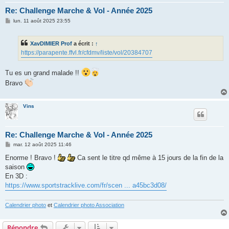
Re: Challenge Marche & Vol - Année 2025
M
lun. 11 août 2025 23:55
e
s
s
XavDIMIER Prof
a écrit :
↑
a
g
https://parapente.ffvl.fr/cfdmv/liste/vol/20384707
e
Tu es un grand malade !!
Bravo
Vins
Re: Challenge Marche & Vol - Année 2025
M
mar. 12 août 2025 11:46
e
s
Enorme ! Bravo !
Ca sent le titre qd même à 15 jours de la fin de la
s
saison
a
g
En 3D :
e
https://www.sportstracklive.com/fr/scen ... a45bc3d08/
Calendrier photo
et
Calendrier photo Association
Répondre