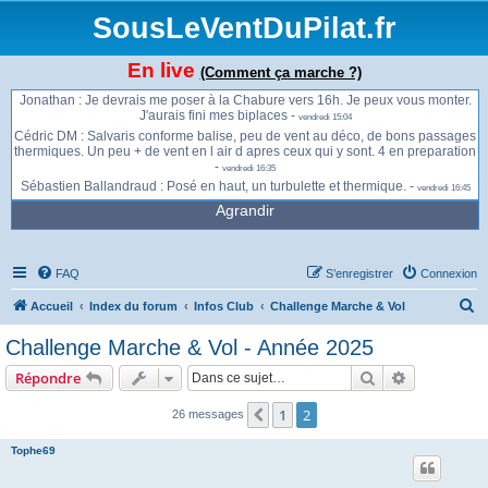
vendredi 13:59
SousLeVentDuPilat.fr
François : Je monte à la Jasserie en passant par le Planil. Je peux passer par
le moulin... -
vendredi 14:54
Romain : Idem, un petit 16h -
vendredi 15:00
En live
(Comment ça marche ?)
Cédric DM : Allez, on dit 16h Chabure 👍🏻 -
vendredi 15:00
Jonathan : Je devrais me poser à la Chabure vers 16h. Je peux vous monter.
J'aurais fini mes biplaces -
vendredi 15:04
Cédric DM : Salvaris conforme balise, peu de vent au déco, de bons passages
thermiques. Un peu + de vent en l air d apres ceux qui y sont. 4 en preparation
-
vendredi 16:35
Sébastien Ballandraud : Posé en haut, un turbulette et thermique. -
vendredi 16:45
Agrandir
FAQ
S’enregistrer
Connexion
R
Accueil
Index du forum
Infos Club
Challenge Marche & Vol
e
Challenge Marche & Vol - Année 2025
c
Rechercher
Recherche 
Répondre
h
e
1
2
Précédente
26 messages
r
Tophe69
c