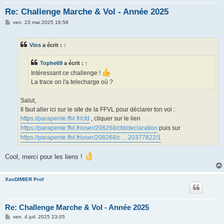
h
Re: Challenge Marche & Vol - Année 2025
e
M
ven. 23 mai 2025 16:58
r
e
s
s
Vins
a écrit :
↑
a
g
e
Tophe69
a écrit :
↑
Intéressant ce challenge !
La trace on l'a telecharge où ?
Salut,
Il faut aller ici sur le site de la FFVL pour déclarer ton vol :
https://parapente.ffvl.fr/cfd
, cliquer sur le lien
https://parapente.ffvl.fr/user/208268/cfd/declaration
puis sur
https://parapente.ffvl.fr/user/208268/c ... 20377822/1
Cool, merci pour les liens !
XavDIMIER Prof
Re: Challenge Marche & Vol - Année 2025
M
ven. 4 juil. 2025 23:05
e