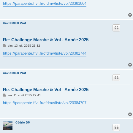
s
https://parapente.ffvl.fr/cfdmv/liste/vol/20381864
s
a
g
e
XavDIMIER Prof
Re: Challenge Marche & Vol - Année 2025
M
dim. 13 juil. 2025 23:32
e
s
https://parapente.ffvl.fr/cfdmv/liste/vol/20382744
s
a
g
e
XavDIMIER Prof
Re: Challenge Marche & Vol - Année 2025
M
lun. 11 août 2025 22:41
e
s
https://parapente.ffvl.fr/cfdmv/liste/vol/20384707
s
a
g
e
Cédric DM