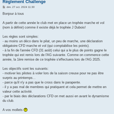
h
Règlement Challenge
e
M
dim. 27 oct. 2024 11:30
e
r
s
Bonjour à tous
s
a
g
A partir de cette année le club met en place un trophée marche et vol
e
(nom à définir) comme il existe déjà le trophée J Dubois!
Les règles sont simples:
- au moins un déco dans le pilat, un peu de marche, une déclaration
obligatoire CFD marche et vol (qui comptabilise les points).
- à la fin de l'année CFD (31 août) celui qui a le plus de points gagne le
trophée qui est remis lors de l'AG suivante. Comme on commence cette
année, la 1ère remise de ce trophée s'effectuera lors de l'AG 2025.
Les objectifs sont les suivants:
- motiver les pilotes à voler lors de la saison creuse pour ne pas être
surpris au printemps...
- parce qu'il n'y a pas que le cross dans le parapente.
- il y a pas mal de membres qui pratiquent et cela permet de mettre en
valeur cette activité.
- par le biais des déclarations CFD on met aussi en avant le dynamisme
du club.
A vos mollets