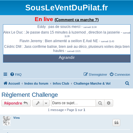
Jonathan : Déjà de gros thermiques sur Luzernod. Quelques petits thermiques
SousLeVentDuPilat.fr
à la Jasserie. -
samedi 11:30
Jonathan : On sent l'est vers le saut du Gier mais pour le moment, ce n'était pas
turbulent. -
samedi 11:34
En live
(Comment ça marche ?)
Jonathan : Je n'ai pas pu voir les vaches sur l'altiport -
samedi 11:34
Eddy : pas de soucis merci -
samedi 11:34
Alex Le Duc : Je passe dans 15 minutes à luzernod , direction la jasserie -
samedi
11:39
Flavin Jeremy : Bien alimenté a oeillon E Axé NE -
samedi 11:43
Cédric DM : Jass confirme balise, bien axé au déco, plusieurs voiles deja bien
hautes -
samedi 13:21
Agrandir
FAQ
S’enregistrer
Connexion
R
Accueil
Index du forum
Infos Club
Challenge Marche & Vol
e
Règlement Challenge
c
Rechercher
Recherche 
Répondre
h
1 message • Page
1
sur
1
e
Vins
r
c