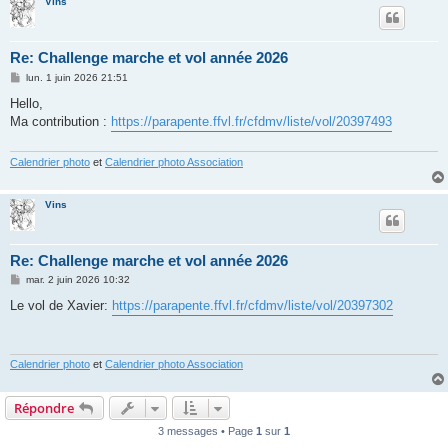
Vins
Re: Challenge marche et vol année 2026
M
lun. 1 juin 2026 21:51
e
s
Hello,
s
Ma contribution :
https://parapente.ffvl.fr/cfdmv/liste/vol/20397493
a
g
e
Calendrier photo
et
Calendrier photo Association
Vins
Re: Challenge marche et vol année 2026
M
mar. 2 juin 2026 10:32
e
s
Le vol de Xavier:
https://parapente.ffvl.fr/cfdmv/liste/vol/20397302
s
a
g
e
Calendrier photo
et
Calendrier photo Association
Répondre
3 messages • Page
1
sur
1