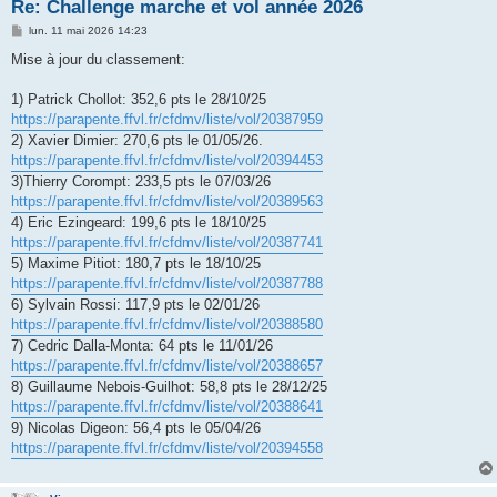
h
Re: Challenge marche et vol année 2026
e
M
lun. 11 mai 2026 14:23
e
r
s
Mise à jour du classement:
s
a
g
1) Patrick Chollot: 352,6 pts le 28/10/25
e
https://parapente.ffvl.fr/cfdmv/liste/vol/20387959
2) Xavier Dimier: 270,6 pts le 01/05/26.
https://parapente.ffvl.fr/cfdmv/liste/vol/20394453
3)Thierry Corompt: 233,5 pts le 07/03/26
https://parapente.ffvl.fr/cfdmv/liste/vol/20389563
4) Eric Ezingeard: 199,6 pts le 18/10/25
https://parapente.ffvl.fr/cfdmv/liste/vol/20387741
5) Maxime Pitiot: 180,7 pts le 18/10/25
https://parapente.ffvl.fr/cfdmv/liste/vol/20387788
6) Sylvain Rossi: 117,9 pts le 02/01/26
https://parapente.ffvl.fr/cfdmv/liste/vol/20388580
7) Cedric Dalla-Monta: 64 pts le 11/01/26
https://parapente.ffvl.fr/cfdmv/liste/vol/20388657
8) Guillaume Nebois-Guilhot: 58,8 pts le 28/12/25
https://parapente.ffvl.fr/cfdmv/liste/vol/20388641
9) Nicolas Digeon: 56,4 pts le 05/04/26
https://parapente.ffvl.fr/cfdmv/liste/vol/20394558