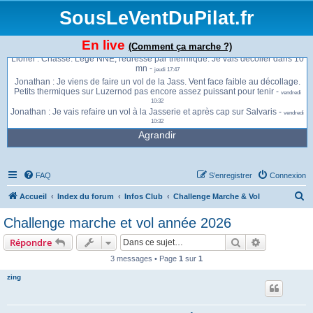
Eddy : Ah ok bah salvaris alors -
SousLeVentDuPilat.fr
jeudi 13:22
Thib : Salvaris Face la majeure partie du temps Passages thermiques assez
forts -
jeudi 13:39
En live
Lionel : Du monde à chassenoud? -
(Comment ça marche ?)
jeudi 16:28
Lionel : Chasse. Legé NNE, redressé par thermique. Je vais décoller dans 10
mn -
jeudi 17:47
Jonathan : Je viens de faire un vol de la Jass. Vent face faible au décollage.
Petits thermiques sur Luzernod pas encore assez puissant pour tenir -
vendredi
10:32
Jonathan : Je vais refaire un vol à la Jasserie et après cap sur Salvaris -
vendredi
10:32
Agrandir
FAQ
S’enregistrer
Connexion
R
Accueil
Index du forum
Infos Club
Challenge Marche & Vol
e
Challenge marche et vol année 2026
c
Rechercher
Recherche 
Répondre
h
3 messages • Page
1
sur
1
e
zing
r
c