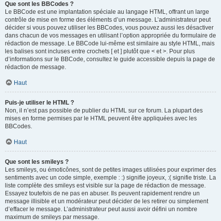
Que sont les BBCodes ?
Le BBCode est une implantation spéciale au langage HTML, offrant un large
contrôle de mise en forme des éléments d’un message. L’administrateur peut
décider si vous pouvez utiliser les BBCodes, vous pouvez aussi les désactiver
dans chacun de vos messages en utilisant l’option appropriée du formulaire de
rédaction de message. Le BBCode lui-même est similaire au style HTML, mais
les balises sont incluses entre crochets [ et ] plutôt que < et >. Pour plus
d’informations sur le BBCode, consultez le guide accessible depuis la page de
rédaction de message.
Haut
Puis-je utiliser le HTML ?
Non, il n’est pas possible de publier du HTML sur ce forum. La plupart des
mises en forme permises par le HTML peuvent être appliquées avec les
BBCodes.
Haut
Que sont les smileys ?
Les smileys, ou émoticônes, sont de petites images utilisées pour exprimer des
sentiments avec un code simple, exemple : :) signifie joyeux, :( signifie triste. La
liste complète des smileys est visible sur la page de rédaction de message.
Essayez toutefois de ne pas en abuser. Ils peuvent rapidement rendre un
message illisible et un modérateur peut décider de les retirer ou simplement
d’effacer le message. L’administrateur peut aussi avoir défini un nombre
maximum de smileys par message.