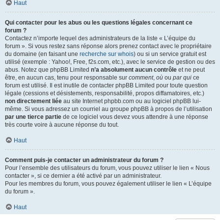
Haut
Qui contacter pour les abus ou les questions légales concernant ce
forum ?
Contactez n’importe lequel des administrateurs de la liste « L’équipe du
forum ». Si vous restez sans réponse alors prenez contact avec le propriétaire
du domaine (en faisant une
recherche sur whois
) ou si un service gratuit est
utilisé (exemple : Yahoo!, Free, f2s.com, etc.), avec le service de gestion ou des
abus. Notez que phpBB Limited
n’a absolument aucun contrôle
et ne peut
être, en aucun cas, tenu pour responsable sur
comment
,
où
ou
par qui
ce
forum est utilisé. Il est inutile de contacter phpBB Limited pour toute question
légale (cessions et désistements, responsabilité, propos diffamatoires, etc.)
non directement liée
au site Internet phpbb.com ou au logiciel phpBB lui-
même. Si vous adressez un courriel au groupe phpBB à propos de l’utilisation
par une tierce partie
de ce logiciel vous devez vous attendre à une réponse
très courte voire à aucune réponse du tout.
Haut
Comment puis-je contacter un administrateur du forum ?
Pour l’ensemble des utilisateurs du forum, vous pouvez utiliser le lien « Nous
contacter », si ce dernier a été activé par un administrateur.
Pour les membres du forum, vous pouvez également utiliser le lien « L’équipe
du forum ».
Haut