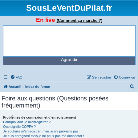
SousLeVentDuPilat.fr
En live
(Comment ça marche ?)
Agrandir
FAQ
S’enregistrer
Connexion
R
Accueil
Index du forum
e
Foire aux questions (Questions posées
c
fréquemment)
h
e
Problèmes de connexion et d’enregistrement
Pourquoi dois-je m’enregistrer ?
r
Que signifie COPPA ?
c
Je souhaite m’enregistrer, mais je n’y parviens pas !
Je suis enregistré mais je ne peux pas me connecter !