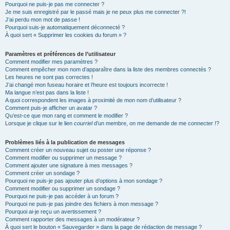
h
Pourquoi ne puis-je pas me connecter ?
Je me suis enregistré par le passé mais je ne peux plus me connecter ?!
e
J’ai perdu mon mot de passe !
r
Pourquoi suis-je automatiquement déconnecté ?
À quoi sert « Supprimer les cookies du forum » ?
Paramètres et préférences de l’utilisateur
Comment modifier mes paramètres ?
Comment empêcher mon nom d’apparaître dans la liste des membres connectés ?
Les heures ne sont pas correctes !
J’ai changé mon fuseau horaire et l’heure est toujours incorrecte !
Ma langue n’est pas dans la liste !
A quoi correspondent les images à proximité de mon nom d’utilisateur ?
Comment puis-je afficher un avatar ?
Qu’est-ce que mon rang et comment le modifier ?
Lorsque je clique sur le lien
courriel
d’un membre, on me demande de me connecter !?
Problèmes liés à la publication de messages
Comment créer un nouveau sujet ou poster une réponse ?
Comment modifier ou supprimer un message ?
Comment ajouter une signature à mes messages ?
Comment créer un sondage ?
Pourquoi ne puis-je pas ajouter plus d’options à mon sondage ?
Comment modifier ou supprimer un sondage ?
Pourquoi ne puis-je pas accéder à un forum ?
Pourquoi ne puis-je pas joindre des fichiers à mon message ?
Pourquoi ai-je reçu un avertissement ?
Comment rapporter des messages à un modérateur ?
À quoi sert le bouton « Sauvegarder » dans la page de rédaction de message ?