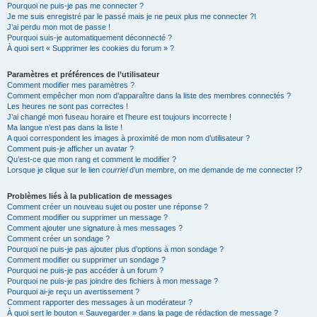
h
Pourquoi ne puis-je pas me connecter ?
Je me suis enregistré par le passé mais je ne peux plus me connecter ?!
e
J’ai perdu mon mot de passe !
r
Pourquoi suis-je automatiquement déconnecté ?
À quoi sert « Supprimer les cookies du forum » ?
Paramètres et préférences de l’utilisateur
Comment modifier mes paramètres ?
Comment empêcher mon nom d’apparaître dans la liste des membres connectés ?
Les heures ne sont pas correctes !
J’ai changé mon fuseau horaire et l’heure est toujours incorrecte !
Ma langue n’est pas dans la liste !
A quoi correspondent les images à proximité de mon nom d’utilisateur ?
Comment puis-je afficher un avatar ?
Qu’est-ce que mon rang et comment le modifier ?
Lorsque je clique sur le lien
courriel
d’un membre, on me demande de me connecter !?
Problèmes liés à la publication de messages
Comment créer un nouveau sujet ou poster une réponse ?
Comment modifier ou supprimer un message ?
Comment ajouter une signature à mes messages ?
Comment créer un sondage ?
Pourquoi ne puis-je pas ajouter plus d’options à mon sondage ?
Comment modifier ou supprimer un sondage ?
Pourquoi ne puis-je pas accéder à un forum ?
Pourquoi ne puis-je pas joindre des fichiers à mon message ?
Pourquoi ai-je reçu un avertissement ?
Comment rapporter des messages à un modérateur ?
À quoi sert le bouton « Sauvegarder » dans la page de rédaction de message ?