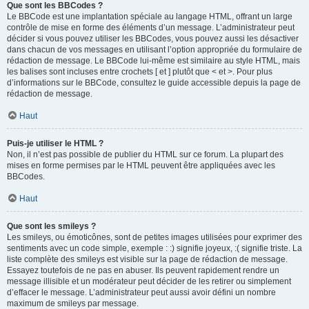
Que sont les BBCodes ?
Le BBCode est une implantation spéciale au langage HTML, offrant un large
contrôle de mise en forme des éléments d’un message. L’administrateur peut
décider si vous pouvez utiliser les BBCodes, vous pouvez aussi les désactiver
dans chacun de vos messages en utilisant l’option appropriée du formulaire de
rédaction de message. Le BBCode lui-même est similaire au style HTML, mais
les balises sont incluses entre crochets [ et ] plutôt que < et >. Pour plus
d’informations sur le BBCode, consultez le guide accessible depuis la page de
rédaction de message.
Haut
Puis-je utiliser le HTML ?
Non, il n’est pas possible de publier du HTML sur ce forum. La plupart des
mises en forme permises par le HTML peuvent être appliquées avec les
BBCodes.
Haut
Que sont les smileys ?
Les smileys, ou émoticônes, sont de petites images utilisées pour exprimer des
sentiments avec un code simple, exemple : :) signifie joyeux, :( signifie triste. La
liste complète des smileys est visible sur la page de rédaction de message.
Essayez toutefois de ne pas en abuser. Ils peuvent rapidement rendre un
message illisible et un modérateur peut décider de les retirer ou simplement
d’effacer le message. L’administrateur peut aussi avoir défini un nombre
maximum de smileys par message.