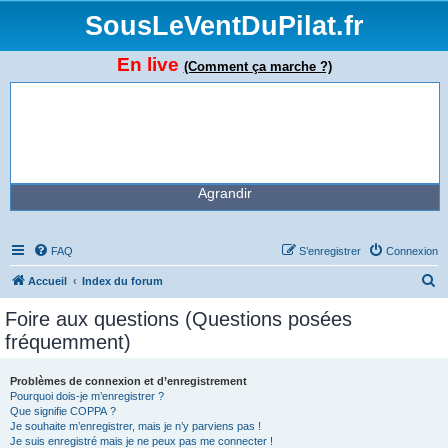
SousLeVentDuPilat.fr
En live
(Comment ça marche ?)
Agrandir
FAQ
S’enregistrer
Connexion
R
Accueil
Index du forum
e
Foire aux questions (Questions posées
c
fréquemment)
h
e
Problèmes de connexion et d’enregistrement
Pourquoi dois-je m’enregistrer ?
r
Que signifie COPPA ?
c
Je souhaite m’enregistrer, mais je n’y parviens pas !
Je suis enregistré mais je ne peux pas me connecter !