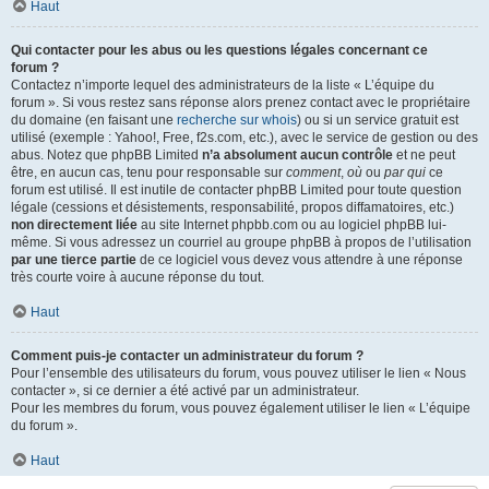
Haut
Qui contacter pour les abus ou les questions légales concernant ce
forum ?
Contactez n’importe lequel des administrateurs de la liste « L’équipe du
forum ». Si vous restez sans réponse alors prenez contact avec le propriétaire
du domaine (en faisant une
recherche sur whois
) ou si un service gratuit est
utilisé (exemple : Yahoo!, Free, f2s.com, etc.), avec le service de gestion ou des
abus. Notez que phpBB Limited
n’a absolument aucun contrôle
et ne peut
être, en aucun cas, tenu pour responsable sur
comment
,
où
ou
par qui
ce
forum est utilisé. Il est inutile de contacter phpBB Limited pour toute question
légale (cessions et désistements, responsabilité, propos diffamatoires, etc.)
non directement liée
au site Internet phpbb.com ou au logiciel phpBB lui-
même. Si vous adressez un courriel au groupe phpBB à propos de l’utilisation
par une tierce partie
de ce logiciel vous devez vous attendre à une réponse
très courte voire à aucune réponse du tout.
Haut
Comment puis-je contacter un administrateur du forum ?
Pour l’ensemble des utilisateurs du forum, vous pouvez utiliser le lien « Nous
contacter », si ce dernier a été activé par un administrateur.
Pour les membres du forum, vous pouvez également utiliser le lien « L’équipe
du forum ».
Haut