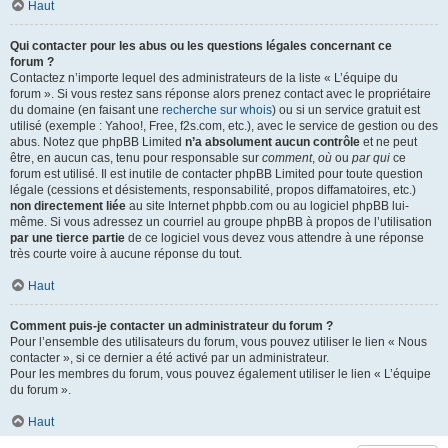
Haut
Qui contacter pour les abus ou les questions légales concernant ce
forum ?
Contactez n’importe lequel des administrateurs de la liste « L’équipe du
forum ». Si vous restez sans réponse alors prenez contact avec le propriétaire
du domaine (en faisant une
recherche sur whois
) ou si un service gratuit est
utilisé (exemple : Yahoo!, Free, f2s.com, etc.), avec le service de gestion ou des
abus. Notez que phpBB Limited
n’a absolument aucun contrôle
et ne peut
être, en aucun cas, tenu pour responsable sur
comment
,
où
ou
par qui
ce
forum est utilisé. Il est inutile de contacter phpBB Limited pour toute question
légale (cessions et désistements, responsabilité, propos diffamatoires, etc.)
non directement liée
au site Internet phpbb.com ou au logiciel phpBB lui-
même. Si vous adressez un courriel au groupe phpBB à propos de l’utilisation
par une tierce partie
de ce logiciel vous devez vous attendre à une réponse
très courte voire à aucune réponse du tout.
Haut
Comment puis-je contacter un administrateur du forum ?
Pour l’ensemble des utilisateurs du forum, vous pouvez utiliser le lien « Nous
contacter », si ce dernier a été activé par un administrateur.
Pour les membres du forum, vous pouvez également utiliser le lien « L’équipe
du forum ».
Haut