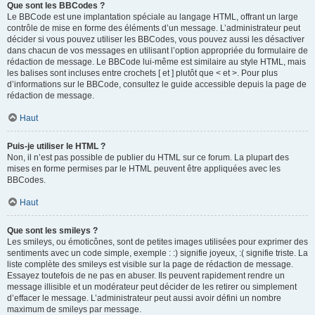
Que sont les BBCodes ?
Le BBCode est une implantation spéciale au langage HTML, offrant un large
contrôle de mise en forme des éléments d’un message. L’administrateur peut
décider si vous pouvez utiliser les BBCodes, vous pouvez aussi les désactiver
dans chacun de vos messages en utilisant l’option appropriée du formulaire de
rédaction de message. Le BBCode lui-même est similaire au style HTML, mais
les balises sont incluses entre crochets [ et ] plutôt que < et >. Pour plus
d’informations sur le BBCode, consultez le guide accessible depuis la page de
rédaction de message.
Haut
Puis-je utiliser le HTML ?
Non, il n’est pas possible de publier du HTML sur ce forum. La plupart des
mises en forme permises par le HTML peuvent être appliquées avec les
BBCodes.
Haut
Que sont les smileys ?
Les smileys, ou émoticônes, sont de petites images utilisées pour exprimer des
sentiments avec un code simple, exemple : :) signifie joyeux, :( signifie triste. La
liste complète des smileys est visible sur la page de rédaction de message.
Essayez toutefois de ne pas en abuser. Ils peuvent rapidement rendre un
message illisible et un modérateur peut décider de les retirer ou simplement
d’effacer le message. L’administrateur peut aussi avoir défini un nombre
maximum de smileys par message.