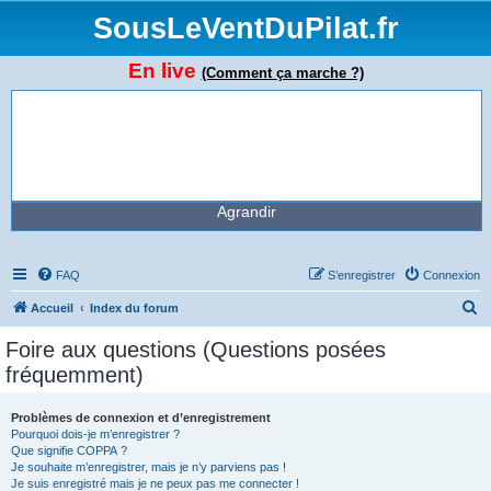
SousLeVentDuPilat.fr
En live
(Comment ça marche ?)
Agrandir
FAQ
S’enregistrer
Connexion
R
Accueil
Index du forum
e
Foire aux questions (Questions posées
c
fréquemment)
h
e
Problèmes de connexion et d’enregistrement
Pourquoi dois-je m’enregistrer ?
r
Que signifie COPPA ?
c
Je souhaite m’enregistrer, mais je n’y parviens pas !
Je suis enregistré mais je ne peux pas me connecter !