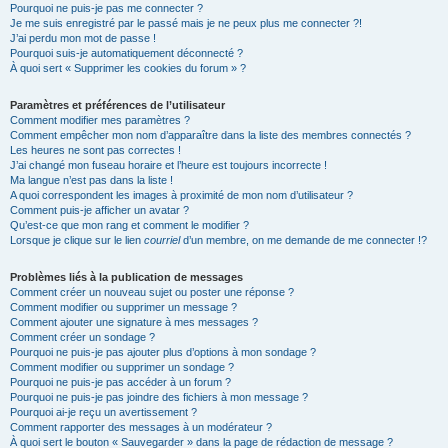
h
Pourquoi ne puis-je pas me connecter ?
Je me suis enregistré par le passé mais je ne peux plus me connecter ?!
e
J’ai perdu mon mot de passe !
r
Pourquoi suis-je automatiquement déconnecté ?
À quoi sert « Supprimer les cookies du forum » ?
Paramètres et préférences de l’utilisateur
Comment modifier mes paramètres ?
Comment empêcher mon nom d’apparaître dans la liste des membres connectés ?
Les heures ne sont pas correctes !
J’ai changé mon fuseau horaire et l’heure est toujours incorrecte !
Ma langue n’est pas dans la liste !
A quoi correspondent les images à proximité de mon nom d’utilisateur ?
Comment puis-je afficher un avatar ?
Qu’est-ce que mon rang et comment le modifier ?
Lorsque je clique sur le lien
courriel
d’un membre, on me demande de me connecter !?
Problèmes liés à la publication de messages
Comment créer un nouveau sujet ou poster une réponse ?
Comment modifier ou supprimer un message ?
Comment ajouter une signature à mes messages ?
Comment créer un sondage ?
Pourquoi ne puis-je pas ajouter plus d’options à mon sondage ?
Comment modifier ou supprimer un sondage ?
Pourquoi ne puis-je pas accéder à un forum ?
Pourquoi ne puis-je pas joindre des fichiers à mon message ?
Pourquoi ai-je reçu un avertissement ?
Comment rapporter des messages à un modérateur ?
À quoi sert le bouton « Sauvegarder » dans la page de rédaction de message ?