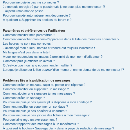
h
Pourquoi ne puis-je pas me connecter ?
Je me suis enregistré par le passé mais je ne peux plus me connecter ?!
e
J’ai perdu mon mot de passe !
r
Pourquoi suis-je automatiquement déconnecté ?
À quoi sert « Supprimer les cookies du forum » ?
Paramètres et préférences de l’utilisateur
Comment modifier mes paramètres ?
Comment empêcher mon nom d’apparaître dans la liste des membres connectés ?
Les heures ne sont pas correctes !
J’ai changé mon fuseau horaire et l’heure est toujours incorrecte !
Ma langue n’est pas dans la liste !
A quoi correspondent les images à proximité de mon nom d’utilisateur ?
Comment puis-je afficher un avatar ?
Qu’est-ce que mon rang et comment le modifier ?
Lorsque je clique sur le lien
courriel
d’un membre, on me demande de me connecter !?
Problèmes liés à la publication de messages
Comment créer un nouveau sujet ou poster une réponse ?
Comment modifier ou supprimer un message ?
Comment ajouter une signature à mes messages ?
Comment créer un sondage ?
Pourquoi ne puis-je pas ajouter plus d’options à mon sondage ?
Comment modifier ou supprimer un sondage ?
Pourquoi ne puis-je pas accéder à un forum ?
Pourquoi ne puis-je pas joindre des fichiers à mon message ?
Pourquoi ai-je reçu un avertissement ?
Comment rapporter des messages à un modérateur ?
À quoi sert le bouton « Sauvegarder » dans la page de rédaction de message ?