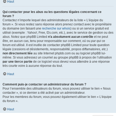
Haut
Qui contacter pour les abus ou les questions légales concernant ce
forum ?
Contactez n’importe lequel des administrateurs de la liste « L’équipe du
forum ». Si vous restez sans réponse alors prenez contact avec le propriétaire
du domaine (en faisant une
recherche sur whois
) ou si un service gratuit est
utilisé (exemple : Yahoo!, Free, f2s.com, etc.), avec le service de gestion ou des
abus. Notez que phpBB Limited
n’a absolument aucun contrôle
et ne peut
être, en aucun cas, tenu pour responsable sur
comment
,
où
ou
par qui
ce
forum est utilisé. Il est inutile de contacter phpBB Limited pour toute question
légale (cessions et désistements, responsabilité, propos diffamatoires, etc.)
non directement liée
au site Internet phpbb.com ou au logiciel phpBB lui-
même. Si vous adressez un courriel au groupe phpBB à propos de l’utilisation
par une tierce partie
de ce logiciel vous devez vous attendre à une réponse
très courte voire à aucune réponse du tout.
Haut
Comment puis-je contacter un administrateur du forum ?
Pour l’ensemble des utilisateurs du forum, vous pouvez utiliser le lien « Nous
contacter », si ce dernier a été activé par un administrateur.
Pour les membres du forum, vous pouvez également utiliser le lien « L’équipe
du forum ».
Haut