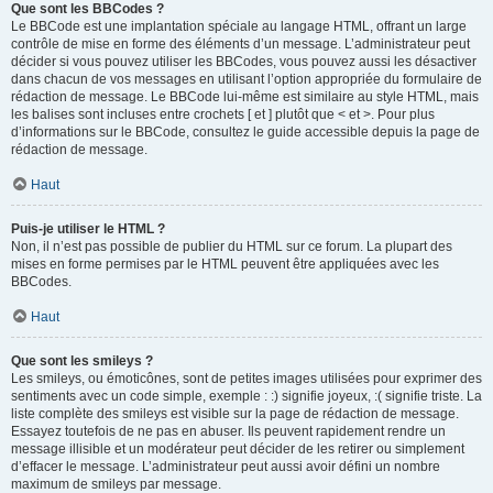
Que sont les BBCodes ?
Le BBCode est une implantation spéciale au langage HTML, offrant un large
contrôle de mise en forme des éléments d’un message. L’administrateur peut
décider si vous pouvez utiliser les BBCodes, vous pouvez aussi les désactiver
dans chacun de vos messages en utilisant l’option appropriée du formulaire de
rédaction de message. Le BBCode lui-même est similaire au style HTML, mais
les balises sont incluses entre crochets [ et ] plutôt que < et >. Pour plus
d’informations sur le BBCode, consultez le guide accessible depuis la page de
rédaction de message.
Haut
Puis-je utiliser le HTML ?
Non, il n’est pas possible de publier du HTML sur ce forum. La plupart des
mises en forme permises par le HTML peuvent être appliquées avec les
BBCodes.
Haut
Que sont les smileys ?
Les smileys, ou émoticônes, sont de petites images utilisées pour exprimer des
sentiments avec un code simple, exemple : :) signifie joyeux, :( signifie triste. La
liste complète des smileys est visible sur la page de rédaction de message.
Essayez toutefois de ne pas en abuser. Ils peuvent rapidement rendre un
message illisible et un modérateur peut décider de les retirer ou simplement
d’effacer le message. L’administrateur peut aussi avoir défini un nombre
maximum de smileys par message.