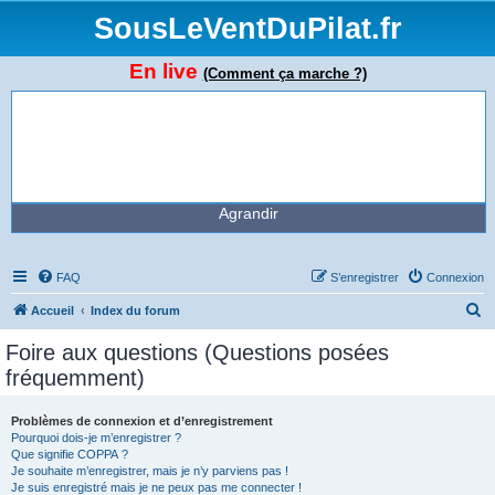
SousLeVentDuPilat.fr
En live
(Comment ça marche ?)
Agrandir
FAQ
S’enregistrer
Connexion
R
Accueil
Index du forum
e
Foire aux questions (Questions posées
c
fréquemment)
h
e
Problèmes de connexion et d’enregistrement
Pourquoi dois-je m’enregistrer ?
r
Que signifie COPPA ?
c
Je souhaite m’enregistrer, mais je n’y parviens pas !
Je suis enregistré mais je ne peux pas me connecter !