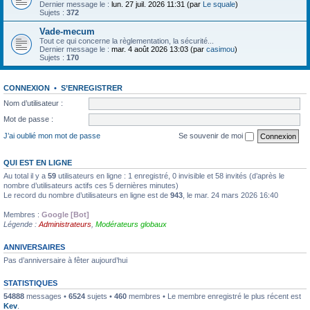
Dernier message le :
lun. 27 juil. 2026 11:31 (par
Le squale
)
Sujets :
372
Vade-mecum
Tout ce qui concerne la règlementation, la sécurité...
Dernier message le :
mar. 4 août 2026 13:03 (par
casimou
)
Sujets :
170
CONNEXION
•
S’ENREGISTRER
Nom d’utilisateur :
Mot de passe :
J’ai oublié mon mot de passe
Se souvenir de moi
QUI EST EN LIGNE
Au total il y a
59
utilisateurs en ligne : 1 enregistré, 0 invisible et 58 invités (d’après le
nombre d’utilisateurs actifs ces 5 dernières minutes)
Le record du nombre d’utilisateurs en ligne est de
943
, le mar. 24 mars 2026 16:40
Membres :
Google [Bot]
Légende :
Administrateurs
,
Modérateurs globaux
ANNIVERSAIRES
Pas d’anniversaire à fêter aujourd’hui
STATISTIQUES
54888
messages •
6524
sujets •
460
membres • Le membre enregistré le plus récent est
Kev
.