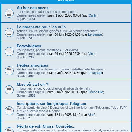
Au bar des nazes...
... discussions sérieuses ou de comptoir !
Dernier message le :
sam. 1 août 2026 08:06 (par
Curly
)
Sujets :
1173
Le parapente pour les nuls
Articles, cours, vidéos glanés sur le web pour apprendre...
Dernier message le :
mar. 30 juin 2026 09:32 (par
Le squale
)
Sujets :
74
Fotozévideos
Pour photos, photos-montages ... et videos.
Dernier message le :
mar. 26 mai 2026 22:34 (par
Vins
)
Sujets :
735
Petites annonces
Ventes, recherche de matos.... voiles, sellettes, electronique....
Dernier message le :
mar. 4 août 2026 18:39 (par
Le squale
)
Sujets :
492
Mais où va-t-on ?
... pour les rendez-vous d'aujourd'hui ou de demain !
Dernier message le :
mer. 5 août 2026 07:12 (par
Cédric DM
)
Sujets :
2533
Inscriptions sur les groupes Telegram
Tu fais partie du club ? Demande ici ton inscription aux Telegrams "Live SVP"
et "SVP Localisation & Récup"
Dernier message le :
ven. 12 juin 2026 13:40 (par
Vins
)
Sujets :
2
Récits de vol, Cross, Compète...
Echange, retour sur un vol, résultat... pour amateurs d'analyse et de narration.