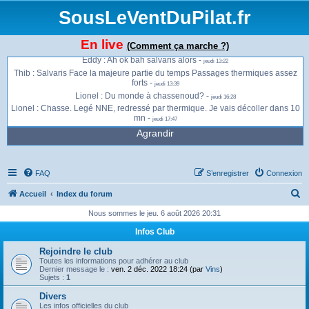
monte direct -
jeudi 13:01
SousLeVentDuPilat.fr
Jonathan : Ça envoie du bois à présent à la Jasserie -
jeudi 13:13
Jonathan : Gros thermiques et vent qui se renforce -
jeudi 13:13
En live
(Comment ça marche ?)
Jonathan : Je vais peut être migrer sur Salvaris -
jeudi 13:13
Eddy : Ah ok bah salvaris alors -
jeudi 13:22
Thib : Salvaris Face la majeure partie du temps Passages thermiques assez
forts -
jeudi 13:39
Lionel : Du monde à chassenoud? -
jeudi 16:28
Lionel : Chasse. Legé NNE, redressé par thermique. Je vais décoller dans 10
mn -
jeudi 17:47
Agrandir
FAQ
S’enregistrer
Connexion
R
Accueil
Index du forum
e
Nous sommes le jeu. 6 août 2026 20:31
c
Infos Club
h
Rejoindre le club
e
Toutes les informations pour adhérer au club
Dernier message le :
ven. 2 déc. 2022 18:24 (par
Vins
)
r
Sujets :
1
c
Divers
Les infos officielles du club