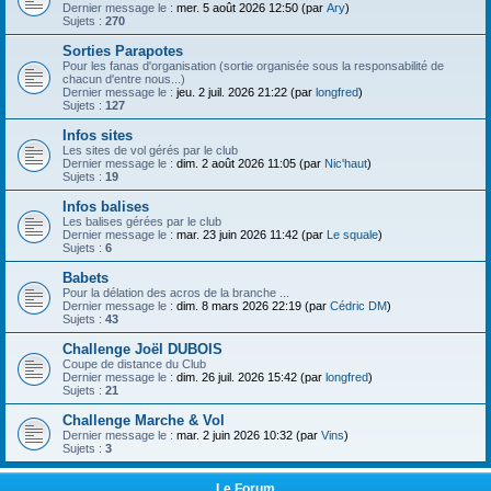
h
Dernier message le :
mer. 5 août 2026 12:50 (par
Ary
)
Sujets :
270
e
Sorties Parapotes
r
Pour les fanas d'organisation (sortie organisée sous la responsabilité de
chacun d'entre nous...)
Dernier message le :
jeu. 2 juil. 2026 21:22 (par
longfred
)
Sujets :
127
Infos sites
Les sites de vol gérés par le club
Dernier message le :
dim. 2 août 2026 11:05 (par
Nic'haut
)
Sujets :
19
Infos balises
Les balises gérées par le club
Dernier message le :
mar. 23 juin 2026 11:42 (par
Le squale
)
Sujets :
6
Babets
Pour la délation des acros de la branche ...
Dernier message le :
dim. 8 mars 2026 22:19 (par
Cédric DM
)
Sujets :
43
Challenge Joël DUBOIS
Coupe de distance du Club
Dernier message le :
dim. 26 juil. 2026 15:42 (par
longfred
)
Sujets :
21
Challenge Marche & Vol
Dernier message le :
mar. 2 juin 2026 10:32 (par
Vins
)
Sujets :
3
Le Forum