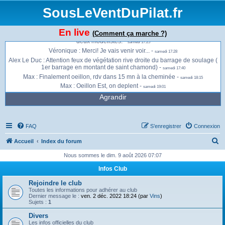
Sébastien Ballandraud : Posé deco -
samedi 16:38
SousLeVentDuPilat.fr
Véronique : Y a du monde à Chassenoud ? -
samedi 17:08
Max : Je suis en route, dans 20 mn sur place -
samedi 17:19
En live
(Comment ça marche ?)
Matthieu : J'ai volé il y a une heure, il n'y avait rien. Là, il y a deux voiles plus
deux modélistes. -
samedi 17:25
Véronique : Merci! Je vais venir voir... -
samedi 17:28
Alex Le Duc : Attention feux de végétation rive droite du barrage de soulage (
1er barrage en montant de saint chamond) -
samedi 17:40
Max : Finalement oeillon, rdv dans 15 mn à la cheminée -
samedi 18:15
Max : Oeillon Est, on deplent -
samedi 19:01
Agrandir
FAQ
S’enregistrer
Connexion
R
Accueil
Index du forum
e
Nous sommes le dim. 9 août 2026 07:07
c
Infos Club
h
Rejoindre le club
e
Toutes les informations pour adhérer au club
Dernier message le :
ven. 2 déc. 2022 18:24 (par
Vins
)
r
Sujets :
1
c
Divers
Les infos officielles du club