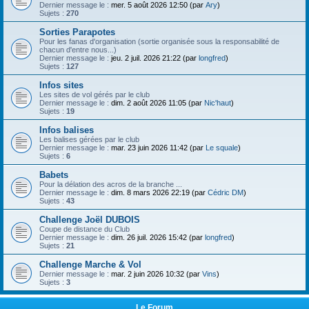
h
Dernier message le :
mer. 5 août 2026 12:50 (par
Ary
)
Sujets :
270
e
Sorties Parapotes
r
Pour les fanas d'organisation (sortie organisée sous la responsabilité de
chacun d'entre nous...)
Dernier message le :
jeu. 2 juil. 2026 21:22 (par
longfred
)
Sujets :
127
Infos sites
Les sites de vol gérés par le club
Dernier message le :
dim. 2 août 2026 11:05 (par
Nic'haut
)
Sujets :
19
Infos balises
Les balises gérées par le club
Dernier message le :
mar. 23 juin 2026 11:42 (par
Le squale
)
Sujets :
6
Babets
Pour la délation des acros de la branche ...
Dernier message le :
dim. 8 mars 2026 22:19 (par
Cédric DM
)
Sujets :
43
Challenge Joël DUBOIS
Coupe de distance du Club
Dernier message le :
dim. 26 juil. 2026 15:42 (par
longfred
)
Sujets :
21
Challenge Marche & Vol
Dernier message le :
mar. 2 juin 2026 10:32 (par
Vins
)
Sujets :
3
Le Forum