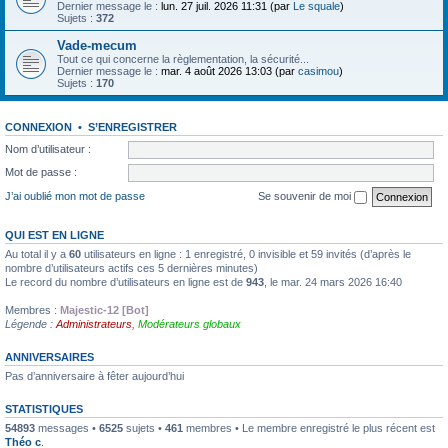
Dernier message le :
lun. 27 juil. 2026 11:31 (par
Le squale
)
Sujets :
372
Vade-mecum
Tout ce qui concerne la règlementation, la sécurité...
Dernier message le :
mar. 4 août 2026 13:03 (par
casimou
)
Sujets :
170
CONNEXION
•
S’ENREGISTRER
Nom d’utilisateur :
Mot de passe :
J’ai oublié mon mot de passe
Se souvenir de moi
QUI EST EN LIGNE
Au total il y a
60
utilisateurs en ligne : 1 enregistré, 0 invisible et 59 invités (d’après le
nombre d’utilisateurs actifs ces 5 dernières minutes)
Le record du nombre d’utilisateurs en ligne est de
943
, le mar. 24 mars 2026 16:40
Membres :
Majestic-12 [Bot]
Légende :
Administrateurs
,
Modérateurs globaux
ANNIVERSAIRES
Pas d’anniversaire à fêter aujourd’hui
STATISTIQUES
54893
messages •
6525
sujets •
461
membres • Le membre enregistré le plus récent est
Théo c
.