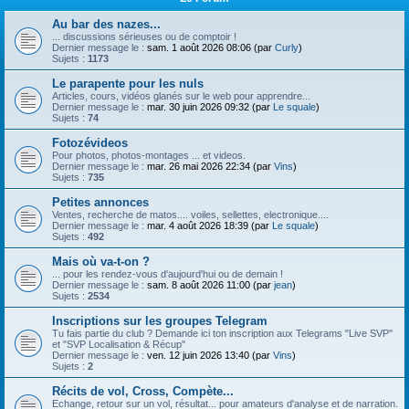
Au bar des nazes...
... discussions sérieuses ou de comptoir !
Dernier message le :
sam. 1 août 2026 08:06 (par
Curly
)
Sujets :
1173
Le parapente pour les nuls
Articles, cours, vidéos glanés sur le web pour apprendre...
Dernier message le :
mar. 30 juin 2026 09:32 (par
Le squale
)
Sujets :
74
Fotozévideos
Pour photos, photos-montages ... et videos.
Dernier message le :
mar. 26 mai 2026 22:34 (par
Vins
)
Sujets :
735
Petites annonces
Ventes, recherche de matos.... voiles, sellettes, electronique....
Dernier message le :
mar. 4 août 2026 18:39 (par
Le squale
)
Sujets :
492
Mais où va-t-on ?
... pour les rendez-vous d'aujourd'hui ou de demain !
Dernier message le :
sam. 8 août 2026 11:00 (par
jean
)
Sujets :
2534
Inscriptions sur les groupes Telegram
Tu fais partie du club ? Demande ici ton inscription aux Telegrams "Live SVP"
et "SVP Localisation & Récup"
Dernier message le :
ven. 12 juin 2026 13:40 (par
Vins
)
Sujets :
2
Récits de vol, Cross, Compète...
Echange, retour sur un vol, résultat... pour amateurs d'analyse et de narration.