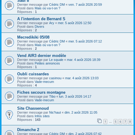
Sadi 8
h
Dernier message par
Cédric DM
«
ven. 7 août 2026 20:59
e
Posté dans
Mais où va-t-on ?
Réponses :
1
r
A l'intention de Bernard S
Dernier message par
Ary
«
mer. 5 août 2026 12:50
Posté dans
Divers
Réponses :
2
Mecredikiki 05/08
Dernier message par
Cédric DM
«
mer. 5 août 2026 07:12
Posté dans
Mais où va-t-on ?
Réponses :
2
Vend AIR3 dernier modèle
Dernier message par
Le squale
«
mar. 4 août 2026 18:39
Posté dans
Petites annonces
Réponses :
1
Oubli cuissardes
Dernier message par
casimou
«
mar. 4 août 2026 13:03
Posté dans
Vade-mecum
Réponses :
4
Fiches secours montagne
Dernier message par
Tibo
«
lun. 3 août 2026 14:17
Posté dans
Vade-mecum
Site Chassenoud
Dernier message par
Nic'haut
«
dim. 2 août 2026 11:05
Posté dans
Infos sites
Réponses :
143
1
5
6
7
8
…
Dimanche 2
Dernier message par
Cédric DM
«
dim. 2 août 2026 07:42