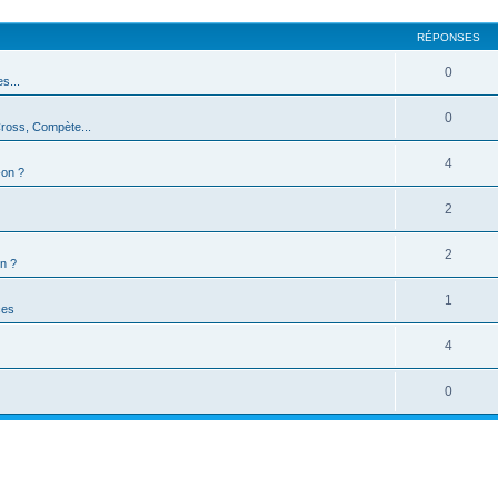
RÉPONSES
0
s...
0
Cross, Compète...
4
-on ?
2
2
n ?
1
ces
4
0