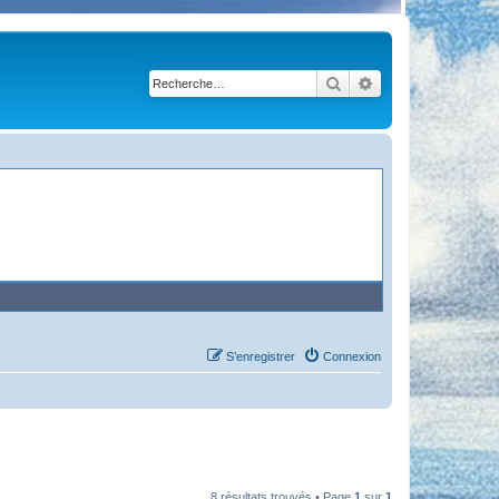
Rechercher
Recherche avancé
S’enregistrer
Connexion
8 résultats trouvés • Page
1
sur
1