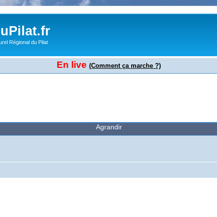
Pilat.fr
rel Régional du Pilat
En live
(Comment ça marche ?)
Agrandir