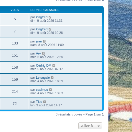
VUES
DERNIER MESSAGE
par
longfred
5
dim. 9 août 2026 11:31
par
longfred
7
dim. 9 août 2026 10:28
par
jean
133
sam. 8 août 2026 11:00
par
Ary
151
mer. 5 août 2026 12:50
par
Cédric DM
158
mer. 5 août 2026 07:12
par
Le squale
159
mar. 4 août 2026 18:39
par
casimou
214
mar. 4 août 2026 13:03
par
Tibo
72
lun. 3 août 2026 14:17
8 résultats trouvés • Page
1
sur
1
Aller à