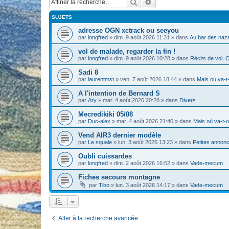
Rechercher
Recherche avancée
SUJETS
adresse OGN xctrack ou seeyou
par
longfred
» dim. 9 août 2026 11:31 » dans
Au bar des naze
vol de malade, regarder la fin !
par
longfred
» dim. 9 août 2026 10:28 » dans
Récits de vol, 
Sadi 8
par
laurentmst
» ven. 7 août 2026 18:44 » dans
Mais où va-t
A l'intention de Bernard S
par
Ary
» mar. 4 août 2026 20:28 » dans
Divers
Mecredikiki 05/08
par
Duc-alex
» mar. 4 août 2026 21:40 » dans
Mais où va-t-o
Vend AIR3 dernier modèle
par
Le squale
» lun. 3 août 2026 13:23 » dans
Petites annon
Oubli cuissardes
par
longfred
» dim. 2 août 2026 16:52 » dans
Vade-mecum
Fiches secours montagne
par
Tibo
» lun. 3 août 2026 14:17 » dans
Vade-mecum
Aller à la recherche avancée