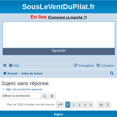
SousLeVentDuPilat.fr
En live
(Comment ça marche ?)
Agrandir
FAQ
S’enregistrer
Connexion
R
Accueil
Index du forum
e
Sujets sans réponse
c
Aller à la recherche avancée
h
Rechercher
Recherche avancée
e
Page
1
sur
40
1
2
3
4
5
40
Sui
Plus de 1000 résultats ont été trouvés
r
…
c
Sujets