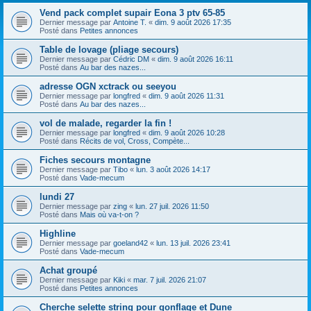
h
Vend pack complet supair Eona 3 ptv 65-85
e
Dernier message par
Antoine T.
«
dim. 9 août 2026 17:35
Posté dans
Petites annonces
r
Table de lovage (pliage secours)
Dernier message par
Cédric DM
«
dim. 9 août 2026 16:11
Posté dans
Au bar des nazes...
adresse OGN xctrack ou seeyou
Dernier message par
longfred
«
dim. 9 août 2026 11:31
Posté dans
Au bar des nazes...
vol de malade, regarder la fin !
Dernier message par
longfred
«
dim. 9 août 2026 10:28
Posté dans
Récits de vol, Cross, Compète...
Fiches secours montagne
Dernier message par
Tibo
«
lun. 3 août 2026 14:17
Posté dans
Vade-mecum
lundi 27
Dernier message par
zing
«
lun. 27 juil. 2026 11:50
Posté dans
Mais où va-t-on ?
Highline
Dernier message par
goeland42
«
lun. 13 juil. 2026 23:41
Posté dans
Vade-mecum
Achat groupé
Dernier message par
Kiki
«
mar. 7 juil. 2026 21:07
Posté dans
Petites annonces
Cherche selette string pour gonflage et Dune