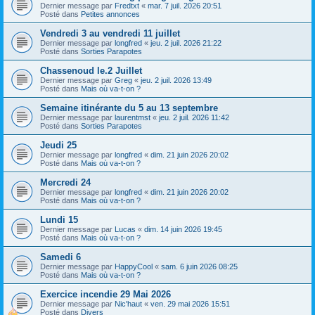
Dernier message par
Fredtxt
«
mar. 7 juil. 2026 20:51
Posté dans
Petites annonces
Vendredi 3 au vendredi 11 juillet
Dernier message par
longfred
«
jeu. 2 juil. 2026 21:22
Posté dans
Sorties Parapotes
Chassenoud le.2 Juillet
Dernier message par
Greg
«
jeu. 2 juil. 2026 13:49
Posté dans
Mais où va-t-on ?
Semaine itinérante du 5 au 13 septembre
Dernier message par
laurentmst
«
jeu. 2 juil. 2026 11:42
Posté dans
Sorties Parapotes
Jeudi 25
Dernier message par
longfred
«
dim. 21 juin 2026 20:02
Posté dans
Mais où va-t-on ?
Mercredi 24
Dernier message par
longfred
«
dim. 21 juin 2026 20:02
Posté dans
Mais où va-t-on ?
Lundi 15
Dernier message par
Lucas
«
dim. 14 juin 2026 19:45
Posté dans
Mais où va-t-on ?
Samedi 6
Dernier message par
HappyCool
«
sam. 6 juin 2026 08:25
Posté dans
Mais où va-t-on ?
Exercice incendie 29 Mai 2026
Dernier message par
Nic'haut
«
ven. 29 mai 2026 15:51
Posté dans
Divers