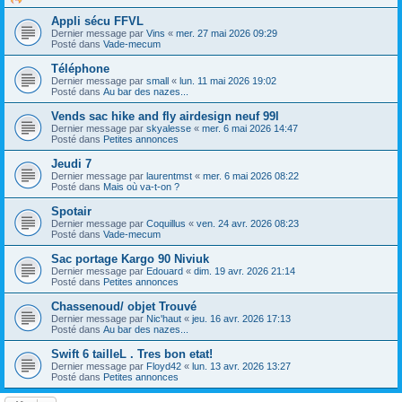
Appli sécu FFVL
Dernier message par
Vins
«
mer. 27 mai 2026 09:29
Posté dans
Vade-mecum
Téléphone
Dernier message par
small
«
lun. 11 mai 2026 19:02
Posté dans
Au bar des nazes...
Vends sac hike and fly airdesign neuf 99l
Dernier message par
skyalesse
«
mer. 6 mai 2026 14:47
Posté dans
Petites annonces
Jeudi 7
Dernier message par
laurentmst
«
mer. 6 mai 2026 08:22
Posté dans
Mais où va-t-on ?
Spotair
Dernier message par
Coquillus
«
ven. 24 avr. 2026 08:23
Posté dans
Vade-mecum
Sac portage Kargo 90 Niviuk
Dernier message par
Edouard
«
dim. 19 avr. 2026 21:14
Posté dans
Petites annonces
Chassenoud/ objet Trouvé
Dernier message par
Nic'haut
«
jeu. 16 avr. 2026 17:13
Posté dans
Au bar des nazes...
Swift 6 tailleL . Tres bon etat!
Dernier message par
Floyd42
«
lun. 13 avr. 2026 13:27
Posté dans
Petites annonces