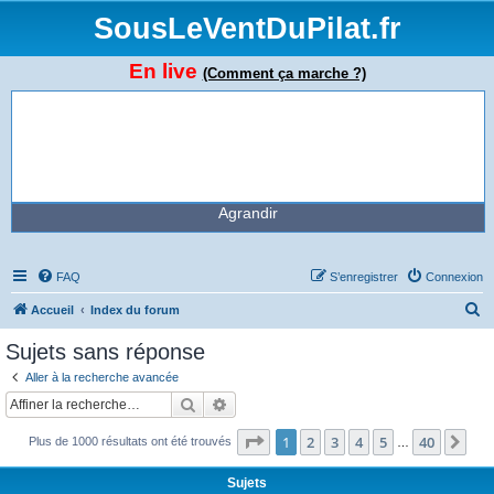
SousLeVentDuPilat.fr
En live
(Comment ça marche ?)
Agrandir
FAQ
S’enregistrer
Connexion
R
Accueil
Index du forum
e
Sujets sans réponse
c
Aller à la recherche avancée
h
Rechercher
Recherche avancée
e
Page
1
sur
40
1
2
3
4
5
40
Sui
Plus de 1000 résultats ont été trouvés
r
…
c
Sujets