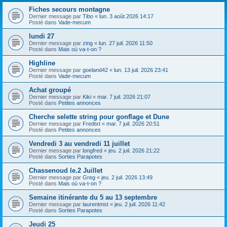
h
Fiches secours montagne
e
Dernier message par
Tibo
«
lun. 3 août 2026 14:17
Posté dans
Vade-mecum
r
lundi 27
Dernier message par
zing
«
lun. 27 juil. 2026 11:50
Posté dans
Mais où va-t-on ?
Highline
Dernier message par
goeland42
«
lun. 13 juil. 2026 23:41
Posté dans
Vade-mecum
Achat groupé
Dernier message par
Kiki
«
mar. 7 juil. 2026 21:07
Posté dans
Petites annonces
Cherche selette string pour gonflage et Dune
Dernier message par
Fredtxt
«
mar. 7 juil. 2026 20:51
Posté dans
Petites annonces
Vendredi 3 au vendredi 11 juillet
Dernier message par
longfred
«
jeu. 2 juil. 2026 21:22
Posté dans
Sorties Parapotes
Chassenoud le.2 Juillet
Dernier message par
Greg
«
jeu. 2 juil. 2026 13:49
Posté dans
Mais où va-t-on ?
Semaine itinérante du 5 au 13 septembre
Dernier message par
laurentmst
«
jeu. 2 juil. 2026 11:42
Posté dans
Sorties Parapotes
Jeudi 25