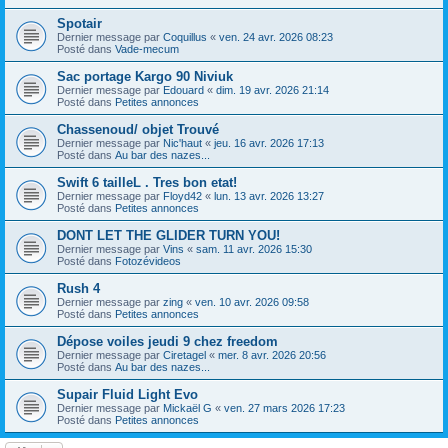
Spotair
Dernier message par
Coquillus
«
ven. 24 avr. 2026 08:23
Posté dans
Vade-mecum
Sac portage Kargo 90 Niviuk
Dernier message par
Edouard
«
dim. 19 avr. 2026 21:14
Posté dans
Petites annonces
Chassenoud/ objet Trouvé
Dernier message par
Nic'haut
«
jeu. 16 avr. 2026 17:13
Posté dans
Au bar des nazes...
Swift 6 tailleL . Tres bon etat!
Dernier message par
Floyd42
«
lun. 13 avr. 2026 13:27
Posté dans
Petites annonces
DONT LET THE GLIDER TURN YOU!
Dernier message par
Vins
«
sam. 11 avr. 2026 15:30
Posté dans
Fotozévideos
Rush 4
Dernier message par
zing
«
ven. 10 avr. 2026 09:58
Posté dans
Petites annonces
Dépose voiles jeudi 9 chez freedom
Dernier message par
Ciretagel
«
mer. 8 avr. 2026 20:56
Posté dans
Au bar des nazes...
Supair Fluid Light Evo
Dernier message par
Mickaël G
«
ven. 27 mars 2026 17:23
Posté dans
Petites annonces