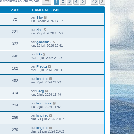
Page
1
sur
40
1
2
3
4
5
40
Suivante
00 résultats ont été trouvés
…
VUES
DERNIER MESSAGE
par
Tibo
72
lun. 3 août 2026 14:17
par
zing
221
lun. 27 juil. 2026 11:50
par
goeland42
323
lun. 13 juil. 2026 23:41
par
Kiki
440
mar. 7 juil. 2026 21:07
par
Fredtxt
162
mar. 7 juil. 2026 20:51
par
longfred
452
jeu. 2 juil. 2026 21:22
par
Greg
314
jeu. 2 juil. 2026 13:49
par
laurentmst
224
jeu. 2 juil. 2026 11:42
par
longfred
289
dim. 21 juin 2026 20:02
par
longfred
279
dim. 21 juin 2026 20:02