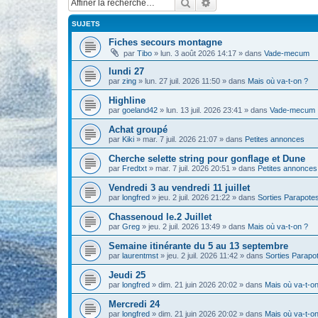
Rechercher
Recherche avancée
SUJETS
Fiches secours montagne
par
Tibo
» lun. 3 août 2026 14:17 » dans
Vade-mecum
lundi 27
par
zing
» lun. 27 juil. 2026 11:50 » dans
Mais où va-t-on ?
Highline
par
goeland42
» lun. 13 juil. 2026 23:41 » dans
Vade-mecum
Achat groupé
par
Kiki
» mar. 7 juil. 2026 21:07 » dans
Petites annonces
Cherche selette string pour gonflage et Dune
par
Fredtxt
» mar. 7 juil. 2026 20:51 » dans
Petites annonces
Vendredi 3 au vendredi 11 juillet
par
longfred
» jeu. 2 juil. 2026 21:22 » dans
Sorties Parapote
Chassenoud le.2 Juillet
par
Greg
» jeu. 2 juil. 2026 13:49 » dans
Mais où va-t-on ?
Semaine itinérante du 5 au 13 septembre
par
laurentmst
» jeu. 2 juil. 2026 11:42 » dans
Sorties Parapo
Jeudi 25
par
longfred
» dim. 21 juin 2026 20:02 » dans
Mais où va-t-on
Mercredi 24
par
longfred
» dim. 21 juin 2026 20:02 » dans
Mais où va-t-on