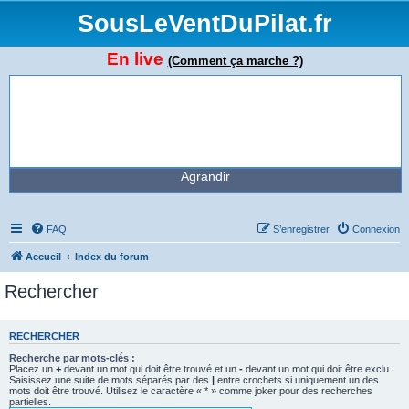
SousLeVentDuPilat.fr
En live
(Comment ça marche ?)
Agrandir
FAQ
S’enregistrer
Connexion
Accueil
Index du forum
Rechercher
RECHERCHER
Recherche par mots-clés :
Placez un
+
devant un mot qui doit être trouvé et un
-
devant un mot qui doit être exclu.
Saisissez une suite de mots séparés par des
|
entre crochets si uniquement un des
mots doit être trouvé. Utilisez le caractère « * » comme joker pour des recherches
partielles.