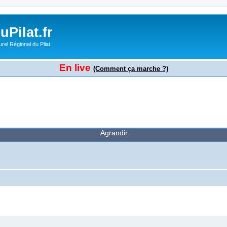
Pilat.fr
rel Régional du Pilat
En live
(Comment ça marche ?)
Agrandir