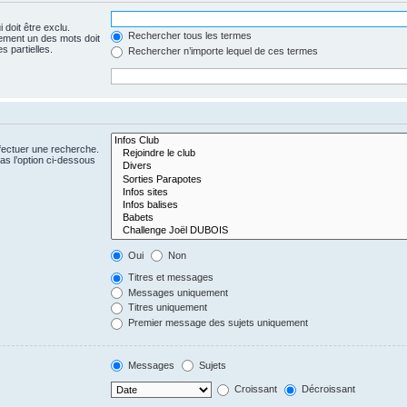
 doit être exclu.
Rechercher tous les termes
ement un des mots doit
s partielles.
Rechercher n’importe lequel de ces termes
fectuer une recherche.
s l’option ci-dessous
Oui
Non
Titres et messages
Messages uniquement
Titres uniquement
Premier message des sujets uniquement
Messages
Sujets
Croissant
Décroissant