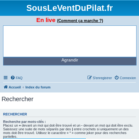
SousLeVentDuPilat.fr
En live
(Comment ça marche ?)
Agrandir
FAQ
S’enregistrer
Connexion
Accueil
Index du forum
Rechercher
RECHERCHER
Recherche par mots-clés :
Placez un
+
devant un mot qui doit être trouvé et un
-
devant un mot qui doit être exclu.
Saisissez une suite de mots séparés par des
|
entre crochets si uniquement un des
mots doit être trouvé. Utilisez le caractère « * » comme joker pour des recherches
partielles.