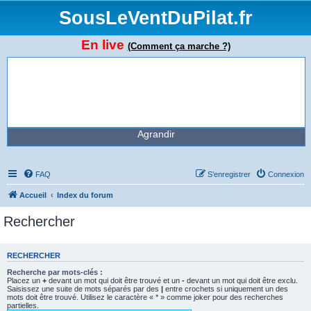
SousLeVentDuPilat.fr
En live
(Comment ça marche ?)
Agrandir
FAQ
S’enregistrer
Connexion
Accueil
Index du forum
Rechercher
RECHERCHER
Recherche par mots-clés :
Placez un
+
devant un mot qui doit être trouvé et un
-
devant un mot qui doit être exclu.
Saisissez une suite de mots séparés par des
|
entre crochets si uniquement un des
mots doit être trouvé. Utilisez le caractère « * » comme joker pour des recherches
partielles.