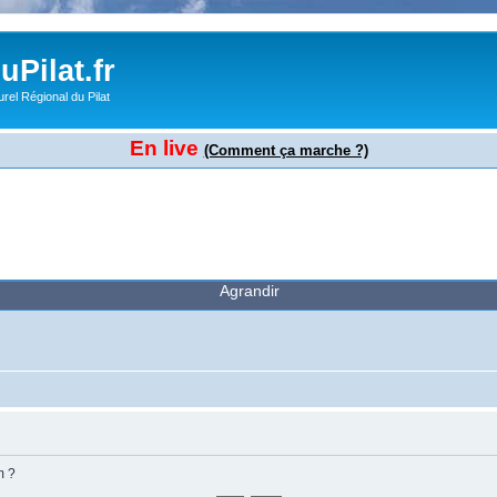
Pilat.fr
rel Régional du Pilat
En live
(Comment ça marche ?)
Agrandir
m ?