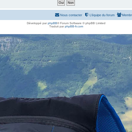
Nous contacter
L’équipe du forum
Membr
Développé par
phpBB
® Forum Software © phpBB Limited
Traduit par
phpBB-fr.com