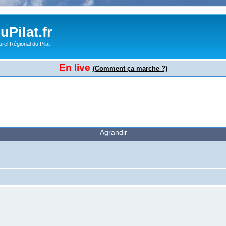
Pilat.fr
rel Régional du Pilat
En live
(Comment ça marche ?)
Agrandir