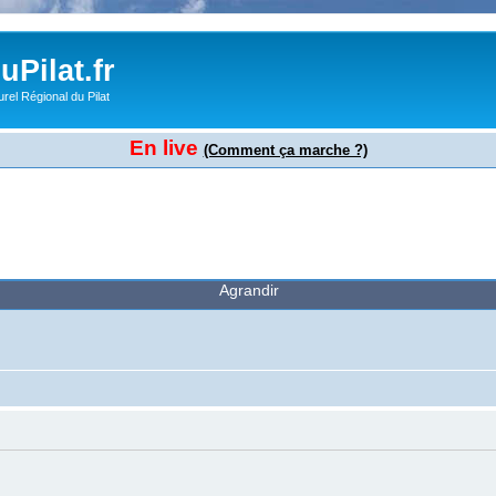
Pilat.fr
rel Régional du Pilat
En live
(Comment ça marche ?)
Agrandir