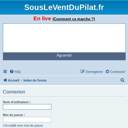
SousLeVentDuPilat.fr
En live
(Comment ça marche ?)
Agrandir
FAQ
S’enregistrer
Connexion
R
Accueil
Index du forum
e
Connexion
c
h
Nom d’utilisateur :
e
r
Mot de passe :
c
J’ai oublié mon mot de passe