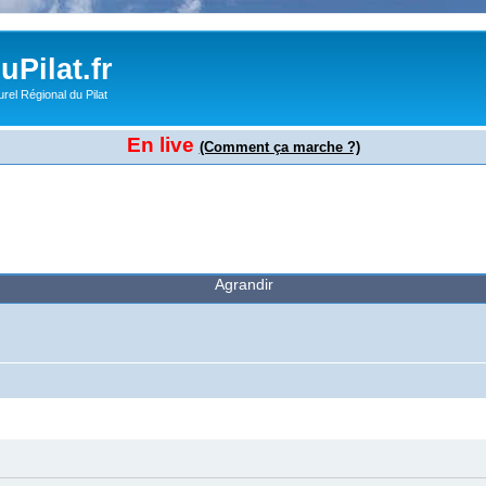
Pilat.fr
rel Régional du Pilat
En live
(Comment ça marche ?)
Agrandir