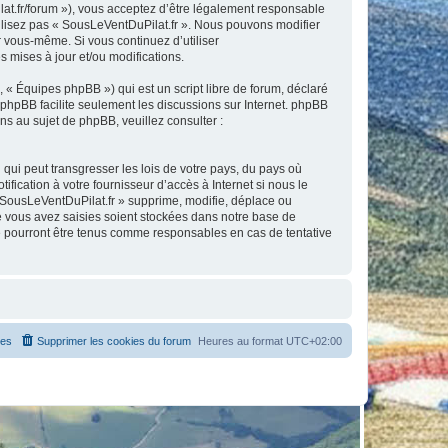
lat.fr/forum »), vous acceptez d’être légalement responsable
tilisez pas « SousLeVentDuPilat.fr ». Nous pouvons modifier
ar vous-même. Si vous continuez d’utiliser
 mises à jour et/ou modifications.
 « Équipes phpBB ») qui est un script libre de forum, déclaré
l phpBB facilite seulement les discussions sur Internet. phpBB
 au sujet de phpBB, veuillez consulter :
qui peut transgresser les lois de votre pays, du pays où
ication à votre fournisseur d’accès à Internet si nous le
 SousLeVentDuPilat.fr » supprime, modifie, déplace ou
e vous avez saisies soient stockées dans notre base de
ne pourront être tenus comme responsables en cas de tentative
es
Supprimer les cookies du forum
Heures au format
UTC+02:00