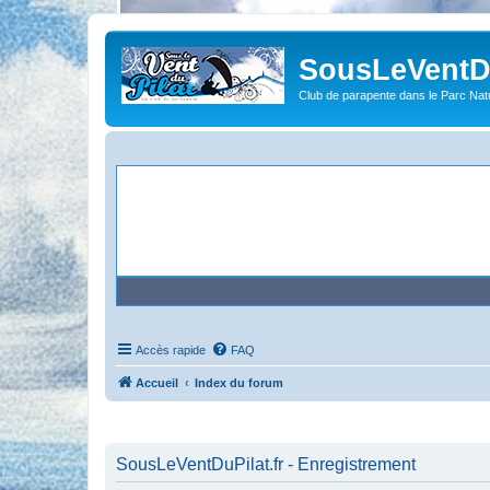
SousLeVentDu
Club de parapente dans le Parc Natu
Accès rapide
FAQ
Accueil
Index du forum
SousLeVentDuPilat.fr - Enregistrement