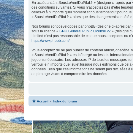
En accédant à « SousLeVentDuPilat.fr » (désigné ci-après par «
des conditions suivantes. Si vous n’acceptez pas d’être légale
celles-ci à n’importe quel moment et nous ferons tout pour que v
« SousLeVentDuPilat.fr » alors que des changements ont été ef
Nos forums sont développés par phpBB (désigné ci-après par « i
sous la licence «
GNU General Public License v2
» (désigné ci
Limited n’est pas responsable de ce que nous acceptons ou n’
https://www.phpbb.com/
.
Vous acceptez de ne pas publier de contenu abusif, obscène, vu
« SousLeVentDuPilat.fr » est hébergé ou les lois internationale
jugeons nécessaire. Les adresses IP de tous les messages sont
verrouille n’importe quel sujet lorsque nous estimons que cela
données. Bien que ces informations ne soient pas diffusées à 
de piratage visant à compromettre les données.
Accueil
Index du forum