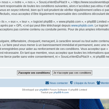
 nous », « notre », « nos », « SousLeVentDuPilat.fr », « https://www.sousleventdupi
ment responsable de toutes les conditions suivantes, alors n’accédez pas et/ou n’u
ous en soyez informé, bien qu’il soit prudent de vérifier régulièrement celles-ci p
fectués, vous acceptez d’être légalement responsable des conditions découlant des
ls », « eux », « leur », « logiciel phpBB », « www.phpbb.com », « phpBB Limited »,
-après par « GPL ») et qui peut être téléchargé depuis
www.phpbb.com
. Le logicie
acceptons pas comme contenu ou conduite permis. Pour de plus amples informations
lgaire, diffamatoire, choquant, menaçant, à caractère sexuel ou tout autre contenu 
s. Le faire peut vous mener à un bannissement immédiat et permanent, avec une notif
 enregistrées pour aider au renforcement de ces conditions. Vous acceptez que «
 est nécessaire. En tant que membre, vous acceptez que toutes les informations qu
une tierce partie sans votre consentement, ni « SousLeVentDuPilat.fr », ni phpBB 
Nous contacter
L’équipe du forum
Membr
Développé par
phpBB
® Forum Software © phpBB Limited
Traduit par
phpBB-fr.com