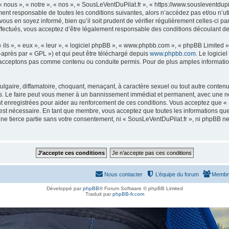
 nous », « notre », « nos », « SousLeVentDuPilat.fr », « https://www.sousleventdupi
ment responsable de toutes les conditions suivantes, alors n’accédez pas et/ou n’u
ous en soyez informé, bien qu’il soit prudent de vérifier régulièrement celles-ci p
fectués, vous acceptez d’être légalement responsable des conditions découlant des
ls », « eux », « leur », « logiciel phpBB », « www.phpbb.com », « phpBB Limited »,
-après par « GPL ») et qui peut être téléchargé depuis
www.phpbb.com
. Le logicie
acceptons pas comme contenu ou conduite permis. Pour de plus amples informations
lgaire, diffamatoire, choquant, menaçant, à caractère sexuel ou tout autre contenu 
s. Le faire peut vous mener à un bannissement immédiat et permanent, avec une notif
 enregistrées pour aider au renforcement de ces conditions. Vous acceptez que «
 est nécessaire. En tant que membre, vous acceptez que toutes les informations qu
une tierce partie sans votre consentement, ni « SousLeVentDuPilat.fr », ni phpBB 
Nous contacter
L’équipe du forum
Membr
Développé par
phpBB
® Forum Software © phpBB Limited
Traduit par
phpBB-fr.com