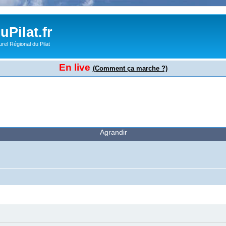
Pilat.fr
rel Régional du Pilat
En live
(Comment ça marche ?)
Agrandir