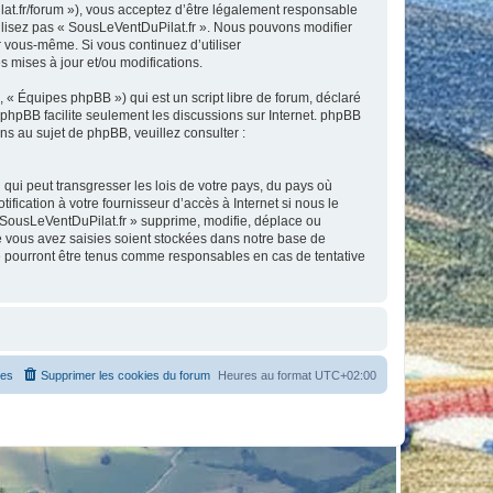
lat.fr/forum »), vous acceptez d’être légalement responsable
tilisez pas « SousLeVentDuPilat.fr ». Nous pouvons modifier
ar vous-même. Si vous continuez d’utiliser
 mises à jour et/ou modifications.
 « Équipes phpBB ») qui est un script libre de forum, déclaré
l phpBB facilite seulement les discussions sur Internet. phpBB
 au sujet de phpBB, veuillez consulter :
qui peut transgresser les lois de votre pays, du pays où
ication à votre fournisseur d’accès à Internet si nous le
 SousLeVentDuPilat.fr » supprime, modifie, déplace ou
e vous avez saisies soient stockées dans notre base de
ne pourront être tenus comme responsables en cas de tentative
es
Supprimer les cookies du forum
Heures au format
UTC+02:00