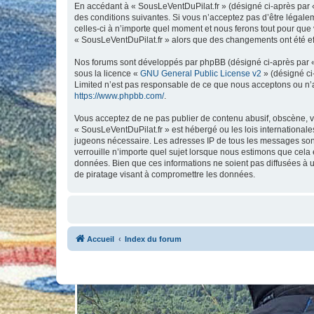
En accédant à « SousLeVentDuPilat.fr » (désigné ci-après par «
des conditions suivantes. Si vous n’acceptez pas d’être légale
celles-ci à n’importe quel moment et nous ferons tout pour que v
« SousLeVentDuPilat.fr » alors que des changements ont été ef
Nos forums sont développés par phpBB (désigné ci-après par « i
sous la licence «
GNU General Public License v2
» (désigné ci
Limited n’est pas responsable de ce que nous acceptons ou n’
https://www.phpbb.com/
.
Vous acceptez de ne pas publier de contenu abusif, obscène, vu
« SousLeVentDuPilat.fr » est hébergé ou les lois internationale
jugeons nécessaire. Les adresses IP de tous les messages sont
verrouille n’importe quel sujet lorsque nous estimons que cela
données. Bien que ces informations ne soient pas diffusées à 
de piratage visant à compromettre les données.
Accueil
Index du forum