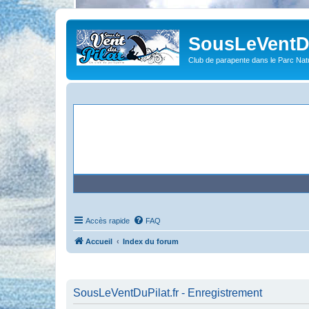
SousLeVentDu
Club de parapente dans le Parc Natu
Accès rapide
FAQ
Accueil
Index du forum
SousLeVentDuPilat.fr - Enregistrement