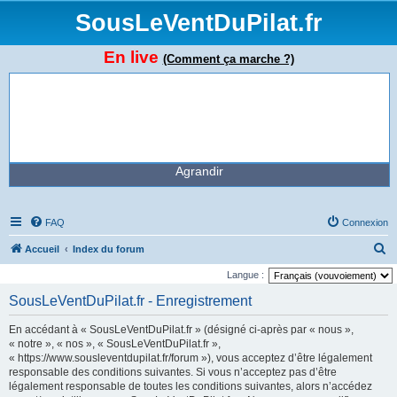
SousLeVentDuPilat.fr
En live
(Comment ça marche ?)
Agrandir
FAQ
Connexion
R
Accueil
Index du forum
e
Langue :
c
SousLeVentDuPilat.fr - Enregistrement
h
En accédant à « SousLeVentDuPilat.fr » (désigné ci-après par « nous »,
e
« notre », « nos », « SousLeVentDuPilat.fr »,
r
« https://www.sousleventdupilat.fr/forum »), vous acceptez d’être légalement
responsable des conditions suivantes. Si vous n’acceptez pas d’être
c
légalement responsable de toutes les conditions suivantes, alors n’accédez