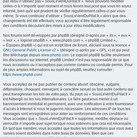
h
pas et/ou n’utilisez pas « SousLeVentDuPilat.fr ». Nous pouvons modifier
celles-ci à n’importe quel moment et nous ferons tout pour que vous en soyez
e
informé, bien qu’il soit prudent de vérifier régulièrement celles-ci par vous-
r
même. Si vous continuez d’utiliser « SousLeVentDuPilat.fr » alors que des
changements ont été effectués, vous acceptez d’être légalement responsable
des conditions découlant des mises à jour et/ou modifications.
Nos forums sont développés par phpBB (désigné ci-après par « ils », « eux »,
« leur », « logiciel phpBB », « www.phpbb.com », « phpBB Limited »,
« Équipes phpBB ») qui est un script libre de forum, déclaré sous la licence «
GNU General Public License v2
» (désigné ci-après par « GPL ») et qui peut
être téléchargé depuis
www.phpbb.com
. Le logiciel phpBB facilite seulement
les discussions sur Internet. phpBB Limited n’est pas responsable de ce que
nous acceptons ou n’acceptons pas comme contenu ou conduite permis. Pour
de plus amples informations au sujet de phpBB, veuillez consulter :
https://www.phpbb.com/
.
Vous acceptez de ne pas publier de contenu abusif, obscène, vulgaire,
diffamatoire, choquant, menaçant, à caractère sexuel ou tout autre contenu qui
peut transgresser les lois de votre pays, du pays où « SousLeVentDuPilat.fr »
est hébergé ou les lois internationales. Le faire peut vous mener à un
bannissement immédiat et permanent, avec une notification à votre fournisseur
d’accès à Internet si nous le jugeons nécessaire. Les adresses IP de tous les
messages sont enregistrées pour aider au renforcement de ces conditions.
Vous acceptez que « SousLeVentDuPilat.fr » supprime, modifie, déplace ou
verrouille n’importe quel sujet lorsque nous estimons que cela est nécessaire.
En tant que membre, vous acceptez que toutes les informations que vous avez
saisies soient stockées dans notre base de données. Bien que ces