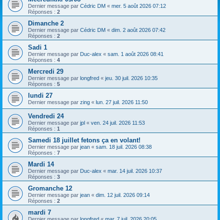
h
Dernier message par
Cédric DM
«
mer. 5 août 2026 07:12
Réponses :
2
e
Dimanche 2
r
Dernier message par
Cédric DM
«
dim. 2 août 2026 07:42
Réponses :
2
Sadi 1
Dernier message par
Duc-alex
«
sam. 1 août 2026 08:41
Réponses :
4
Mercredi 29
Dernier message par
longfred
«
jeu. 30 juil. 2026 10:35
Réponses :
5
lundi 27
Dernier message par
zing
«
lun. 27 juil. 2026 11:50
Vendredi 24
Dernier message par
jpl
«
ven. 24 juil. 2026 11:53
Réponses :
1
Samedi 18 juillet fetons ça en volant!
Dernier message par
jean
«
sam. 18 juil. 2026 08:38
Réponses :
7
Mardi 14
Dernier message par
Duc-alex
«
mar. 14 juil. 2026 10:37
Réponses :
3
Gromanche 12
Dernier message par
jean
«
dim. 12 juil. 2026 09:14
Réponses :
2
mardi 7
Dernier message par
longfred
«
mar. 7 juil. 2026 20:05