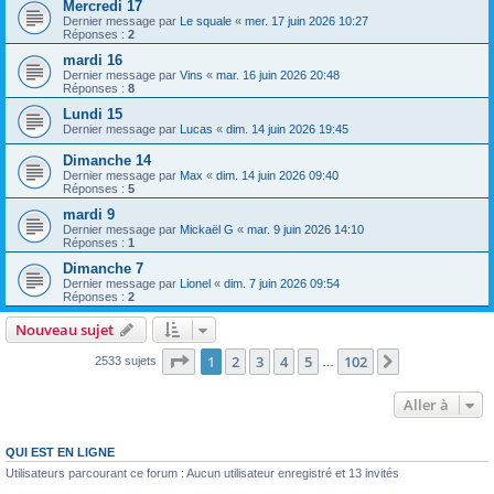
Mercredi 17
Dernier message par
Le squale
«
mer. 17 juin 2026 10:27
Réponses :
2
mardi 16
Dernier message par
Vins
«
mar. 16 juin 2026 20:48
Réponses :
8
Lundi 15
Dernier message par
Lucas
«
dim. 14 juin 2026 19:45
Dimanche 14
Dernier message par
Max
«
dim. 14 juin 2026 09:40
Réponses :
5
mardi 9
Dernier message par
Mickaël G
«
mar. 9 juin 2026 14:10
Réponses :
1
Dimanche 7
Dernier message par
Lionel
«
dim. 7 juin 2026 09:54
Réponses :
2
Nouveau sujet
Page
1
sur
102
1
2
3
4
5
102
Suivante
2533 sujets
…
Aller à
QUI EST EN LIGNE
Utilisateurs parcourant ce forum : Aucun utilisateur enregistré et 13 invités