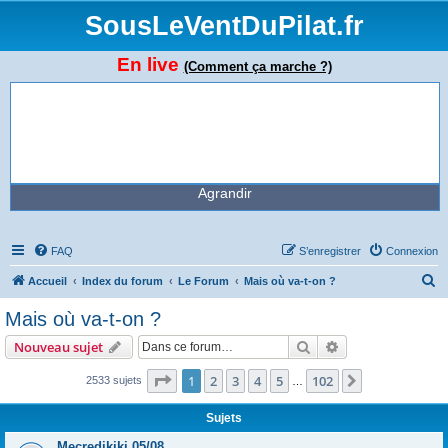
SousLeVentDuPilat.fr
En live
(Comment ça marche ?)
Agrandir
FAQ
S’enregistrer
Connexion
R
Accueil
Index du forum
Le Forum
Mais où va-t-on ?
e
Mais où va-t-on ?
c
Rechercher
Recherche avanc
Nouveau sujet
h
e
Page
1
sur
102
1
2
3
4
5
102
Suivante
2533 sujets
…
r
Sujets
c
Mecredikiki 05/08