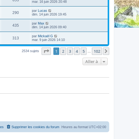
mar. 16 juin 2026 20:48
par
Lucas
290
dim. 14 juin 2026 19:45
par
Max
435
dim. 14 juin 2026 09:40
par
Mickaël G
313
mar. 9 juin 2026 14:10
Page
1
sur
102
1
2
3
4
5
102
Suivante
2534 sujets
…
Aller à
es
Supprimer les cookies du forum
Heures au format
UTC+02:00