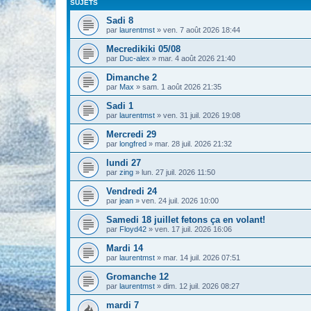
SUJETS
Sadi 8
par
laurentmst
» ven. 7 août 2026 18:44
Mecredikiki 05/08
par
Duc-alex
» mar. 4 août 2026 21:40
Dimanche 2
par
Max
» sam. 1 août 2026 21:35
Sadi 1
par
laurentmst
» ven. 31 juil. 2026 19:08
Mercredi 29
par
longfred
» mar. 28 juil. 2026 21:32
lundi 27
par
zing
» lun. 27 juil. 2026 11:50
Vendredi 24
par
jean
» ven. 24 juil. 2026 10:00
Samedi 18 juillet fetons ça en volant!
par
Floyd42
» ven. 17 juil. 2026 16:06
Mardi 14
par
laurentmst
» mar. 14 juil. 2026 07:51
Gromanche 12
par
laurentmst
» dim. 12 juil. 2026 08:27
mardi 7