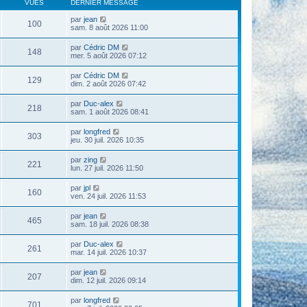
VUES
DERNIER MESSAGE
par
jean
100
sam. 8 août 2026 11:00
par
Cédric DM
148
mer. 5 août 2026 07:12
par
Cédric DM
129
dim. 2 août 2026 07:42
par
Duc-alex
218
sam. 1 août 2026 08:41
par
longfred
303
jeu. 30 juil. 2026 10:35
par
zing
221
lun. 27 juil. 2026 11:50
par
jpl
160
ven. 24 juil. 2026 11:53
par
jean
465
sam. 18 juil. 2026 08:38
par
Duc-alex
261
mar. 14 juil. 2026 10:37
par
jean
207
dim. 12 juil. 2026 09:14
par
longfred
701