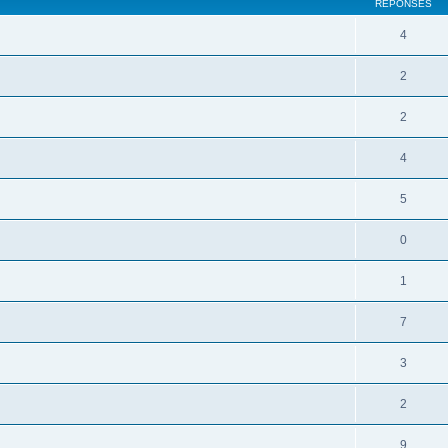
RÉPONSES
4
2
2
4
5
0
1
7
3
2
9