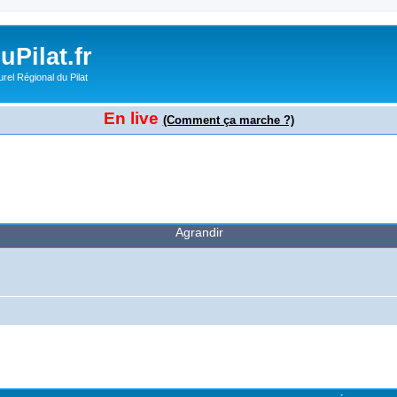
Pilat.fr
rel Régional du Pilat
En live
(Comment ça marche ?)
Agrandir
cher
cherche avancée