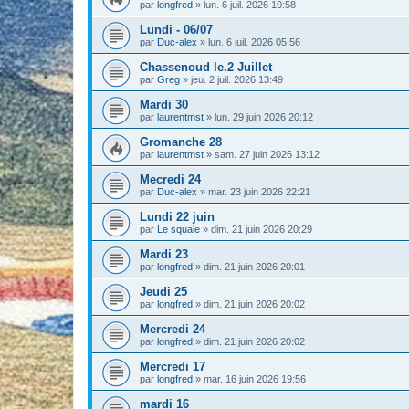
par
longfred
» lun. 6 juil. 2026 10:58
Lundi - 06/07
par
Duc-alex
» lun. 6 juil. 2026 05:56
Chassenoud le.2 Juillet
par
Greg
» jeu. 2 juil. 2026 13:49
Mardi 30
par
laurentmst
» lun. 29 juin 2026 20:12
Gromanche 28
par
laurentmst
» sam. 27 juin 2026 13:12
Mecredi 24
par
Duc-alex
» mar. 23 juin 2026 22:21
Lundi 22 juin
par
Le squale
» dim. 21 juin 2026 20:29
Mardi 23
par
longfred
» dim. 21 juin 2026 20:01
Jeudi 25
par
longfred
» dim. 21 juin 2026 20:02
Mercredi 24
par
longfred
» dim. 21 juin 2026 20:02
Mercredi 17
par
longfred
» mar. 16 juin 2026 19:56
mardi 16