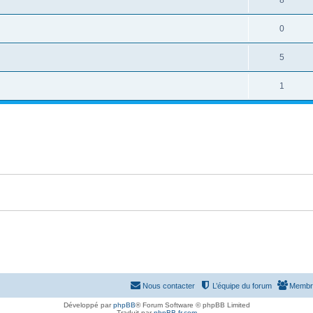
0
5
1
Nous contacter
L’équipe du forum
Membr
Développé par
phpBB
® Forum Software © phpBB Limited
Traduit par
phpBB-fr.com