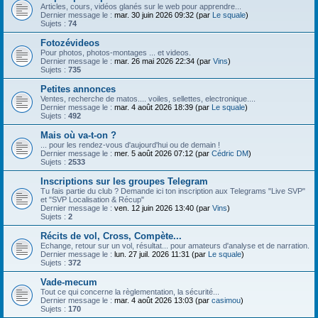
h
Articles, cours, vidéos glanés sur le web pour apprendre...
Dernier message le :
mar. 30 juin 2026 09:32 (par
Le squale
)
e
Sujets :
74
r
Fotozévideos
Pour photos, photos-montages ... et videos.
Dernier message le :
mar. 26 mai 2026 22:34 (par
Vins
)
Sujets :
735
Petites annonces
Ventes, recherche de matos.... voiles, sellettes, electronique....
Dernier message le :
mar. 4 août 2026 18:39 (par
Le squale
)
Sujets :
492
Mais où va-t-on ?
... pour les rendez-vous d'aujourd'hui ou de demain !
Dernier message le :
mer. 5 août 2026 07:12 (par
Cédric DM
)
Sujets :
2533
Inscriptions sur les groupes Telegram
Tu fais partie du club ? Demande ici ton inscription aux Telegrams "Live SVP"
et "SVP Localisation & Récup"
Dernier message le :
ven. 12 juin 2026 13:40 (par
Vins
)
Sujets :
2
Récits de vol, Cross, Compète...
Echange, retour sur un vol, résultat... pour amateurs d'analyse et de narration.
Dernier message le :
lun. 27 juil. 2026 11:31 (par
Le squale
)
Sujets :
372
Vade-mecum
Tout ce qui concerne la règlementation, la sécurité...
Dernier message le :
mar. 4 août 2026 13:03 (par
casimou
)
Sujets :
170