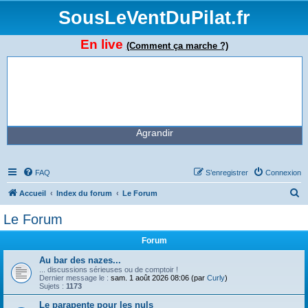
SousLeVentDuPilat.fr
En live
(Comment ça marche ?)
Agrandir
FAQ
S’enregistrer
Connexion
R
Accueil
Index du forum
Le Forum
e
Le Forum
c
Forum
h
e
Au bar des nazes...
... discussions sérieuses ou de comptoir !
r
Dernier message le :
sam. 1 août 2026 08:06 (par
Curly
)
Sujets :
1173
c
Le parapente pour les nuls