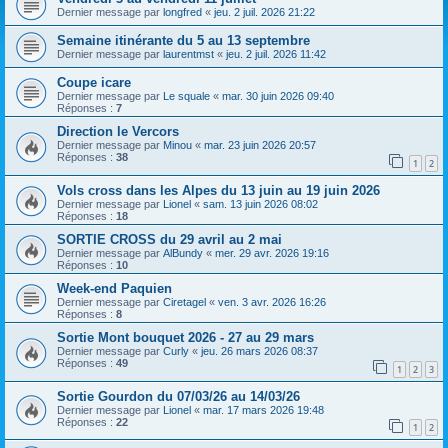
h
Dernier message par
longfred
«
jeu. 2 juil. 2026 21:22
e
Semaine itinérante du 5 au 13 septembre
r
Dernier message par
laurentmst
«
jeu. 2 juil. 2026 11:42
Coupe icare
Dernier message par
Le squale
«
mar. 30 juin 2026 09:40
Réponses :
7
Direction le Vercors
Dernier message par
Minou
«
mar. 23 juin 2026 20:57
Réponses :
38
1
2
Vols cross dans les Alpes du 13 juin au 19 juin 2026
Dernier message par
Lionel
«
sam. 13 juin 2026 08:02
Réponses :
18
SORTIE CROSS du 29 avril au 2 mai
Dernier message par
AlBundy
«
mer. 29 avr. 2026 19:16
Réponses :
10
Week-end Paquien
Dernier message par
Ciretagel
«
ven. 3 avr. 2026 16:26
Réponses :
8
Sortie Mont bouquet 2026 - 27 au 29 mars
Dernier message par
Curly
«
jeu. 26 mars 2026 08:37
Réponses :
49
1
2
3
Sortie Gourdon du 07/03/26 au 14/03/26
Dernier message par
Lionel
«
mar. 17 mars 2026 19:48
Réponses :
22
1
2