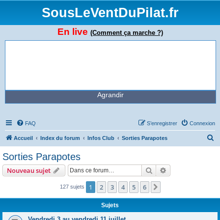
SousLeVentDuPilat.fr
En live
(Comment ça marche ?)
Agrandir
FAQ
S’enregistrer
Connexion
R
Accueil
Index du forum
Infos Club
Sorties Parapotes
e
Sorties Parapotes
c
Rechercher
Recherche avanc
Nouveau sujet
h
e
1
2
3
4
5
6
Suivante
127 sujets
r
Sujets
c
Vendredi 3 au vendredi 11 juillet