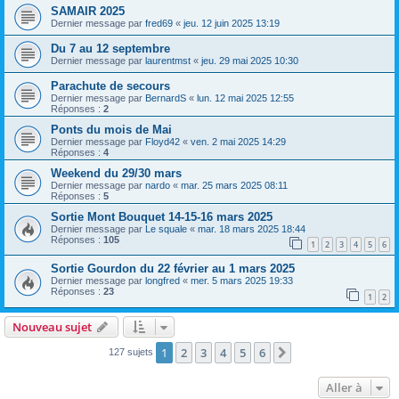
SAMAIR 2025
Dernier message par
fred69
«
jeu. 12 juin 2025 13:19
Du 7 au 12 septembre
Dernier message par
laurentmst
«
jeu. 29 mai 2025 10:30
Parachute de secours
Dernier message par
BernardS
«
lun. 12 mai 2025 12:55
Réponses :
2
Ponts du mois de Mai
Dernier message par
Floyd42
«
ven. 2 mai 2025 14:29
Réponses :
4
Weekend du 29/30 mars
Dernier message par
nardo
«
mar. 25 mars 2025 08:11
Réponses :
5
Sortie Mont Bouquet 14-15-16 mars 2025
Dernier message par
Le squale
«
mar. 18 mars 2025 18:44
Réponses :
105
1
2
3
4
5
6
Sortie Gourdon du 22 février au 1 mars 2025
Dernier message par
longfred
«
mer. 5 mars 2025 19:33
Réponses :
23
1
2
Nouveau sujet
1
2
3
4
5
6
Suivante
127 sujets
Aller à