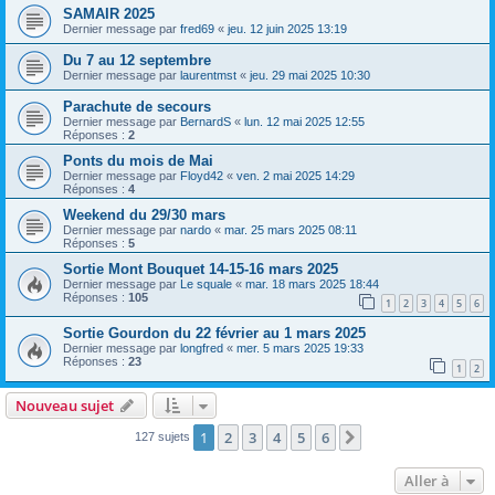
SAMAIR 2025
Dernier message par
fred69
«
jeu. 12 juin 2025 13:19
Du 7 au 12 septembre
Dernier message par
laurentmst
«
jeu. 29 mai 2025 10:30
Parachute de secours
Dernier message par
BernardS
«
lun. 12 mai 2025 12:55
Réponses :
2
Ponts du mois de Mai
Dernier message par
Floyd42
«
ven. 2 mai 2025 14:29
Réponses :
4
Weekend du 29/30 mars
Dernier message par
nardo
«
mar. 25 mars 2025 08:11
Réponses :
5
Sortie Mont Bouquet 14-15-16 mars 2025
Dernier message par
Le squale
«
mar. 18 mars 2025 18:44
Réponses :
105
1
2
3
4
5
6
Sortie Gourdon du 22 février au 1 mars 2025
Dernier message par
longfred
«
mer. 5 mars 2025 19:33
Réponses :
23
1
2
Nouveau sujet
1
2
3
4
5
6
Suivante
127 sujets
Aller à