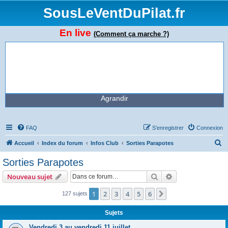
SousLeVentDuPilat.fr
En live
(Comment ça marche ?)
Agrandir
FAQ
S’enregistrer
Connexion
R
Accueil
Index du forum
Infos Club
Sorties Parapotes
e
Sorties Parapotes
c
Rechercher
Recherche avanc
Nouveau sujet
h
e
1
2
3
4
5
6
Suivante
127 sujets
r
Sujets
c
Vendredi 3 au vendredi 11 juillet