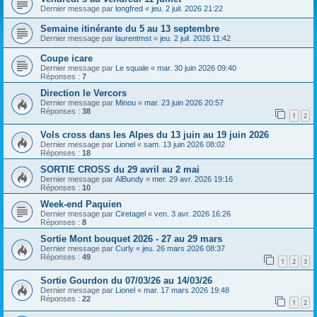
h
Dernier message par
longfred
«
jeu. 2 juil. 2026 21:22
e
Semaine itinérante du 5 au 13 septembre
r
Dernier message par
laurentmst
«
jeu. 2 juil. 2026 11:42
Coupe icare
Dernier message par
Le squale
«
mar. 30 juin 2026 09:40
Réponses :
7
Direction le Vercors
Dernier message par
Minou
«
mar. 23 juin 2026 20:57
Réponses :
38
1
2
Vols cross dans les Alpes du 13 juin au 19 juin 2026
Dernier message par
Lionel
«
sam. 13 juin 2026 08:02
Réponses :
18
SORTIE CROSS du 29 avril au 2 mai
Dernier message par
AlBundy
«
mer. 29 avr. 2026 19:16
Réponses :
10
Week-end Paquien
Dernier message par
Ciretagel
«
ven. 3 avr. 2026 16:26
Réponses :
8
Sortie Mont bouquet 2026 - 27 au 29 mars
Dernier message par
Curly
«
jeu. 26 mars 2026 08:37
Réponses :
49
1
2
3
Sortie Gourdon du 07/03/26 au 14/03/26
Dernier message par
Lionel
«
mar. 17 mars 2026 19:48
Réponses :
22
1
2