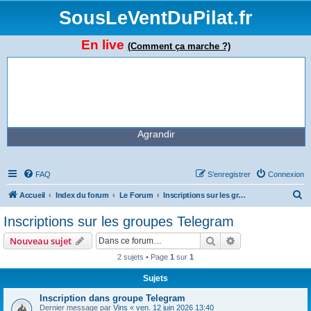
SousLeVentDuPilat.fr
En live
(Comment ça marche ?)
Agrandir
FAQ
S’enregistrer
Connexion
R
Accueil
Index du forum
Le Forum
Inscriptions sur les groupes Telegram
e
Inscriptions sur les groupes Telegram
c
Rechercher
Recherche avanc
Nouveau sujet
h
2 sujets • Page
1
sur
1
e
Sujets
r
c
Inscription dans groupe Telegram
Dernier message par
Vins
«
ven. 12 juin 2026 13:40