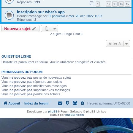
h
Réponses :
293
1
12
13
14
15
…
e
Inscription sur what's app
r
Dernier message par
El pequenio
«
mer. 26 oct. 2022 11:57
Réponses :
2
Nouveau sujet
2 sujets • Page
1
sur
1
Aller à
QUI EST EN LIGNE
Utilisateurs parcourant ce forum : Aucun utilisateur enregistré et 2 invités
PERMISSIONS DU FORUM
Vous
ne pouvez pas
poster de nouveaux sujets
Vous
ne pouvez pas
répondre aux sujets
Vous
ne pouvez pas
modifier vos messages
Vous
ne pouvez pas
supprimer vos messages
Vous
ne pouvez pas
joindre des fichiers
Accueil
Index du forum
Heures au format
UTC+02:00
Développé par
phpBB
® Forum Software © phpBB Limited
Traduit par
phpBB-fr.com