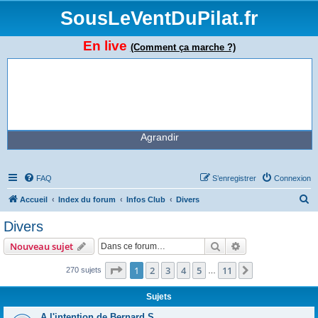
SousLeVentDuPilat.fr
En live
(Comment ça marche ?)
Agrandir
FAQ
S’enregistrer
Connexion
R
Accueil
Index du forum
Infos Club
Divers
e
Divers
c
Rechercher
Recherche avanc
Nouveau sujet
h
e
Page
1
sur
11
1
2
3
4
5
11
Suivante
270 sujets
…
r
Sujets
c
A l'intention de Bernard S