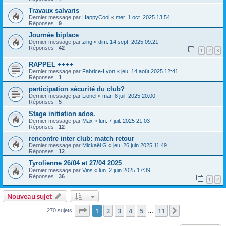
Travaux salvaris
Dernier message par
HappyCool
«
mer. 1 oct. 2025 13:54
Réponses :
9
Journée biplace
Dernier message par
zing
«
dim. 14 sept. 2025 09:21
Réponses :
42
1
2
3
RAPPEL ++++
Dernier message par
Fabrice-Lyon
«
jeu. 14 août 2025 12:41
Réponses :
1
participation sécurité du club?
Dernier message par
Lionel
«
mar. 8 juil. 2025 20:00
Réponses :
5
Stage initiation ados.
Dernier message par
Max
«
lun. 7 juil. 2025 21:03
Réponses :
12
rencontre inter club: match retour
Dernier message par
Mickaël G
«
jeu. 26 juin 2025 11:49
Réponses :
12
Tyrolienne 26/04 et 27/04 2025
Dernier message par
Vins
«
lun. 2 juin 2025 17:39
Réponses :
36
1
2
Nouveau sujet
Page
1
sur
11
1
2
3
4
5
11
Suivante
270 sujets
…