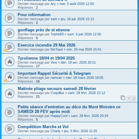
h
Dernier message par
Ary
«
mer. 5 août 2026 12:50
Réponses :
2
e
Pour information
r
Dernier message par
sam
«
jeu. 16 juil. 2026 15:12
Réponses :
2
gonflage près de st etienne
Dernier message par
Tophe69
«
sam. 6 juin 2026 12:50
Réponses :
6
Exercice incendie 29 Mai 2026
Dernier message par
Nic'haut
«
ven. 29 mai 2026 15:51
Tyrolienne 18/04 et 19/04 2026
Dernier message par
Vins
«
dim. 19 avr. 2026 20:01
Réponses :
17
Important Rappel Sécurité & Telegram
Dernier message par
ramvan
«
mer. 18 mars 2026 18:55
Réponses :
16
Matinée pliage secours samedi 28 février
Dernier message par
Coquillus
«
sam. 28 févr. 2026 22:12
Réponses :
21
1
2
Petite séance d'entretien au déco du Mont Ministre ce
SAMEDI 28 FEV après midi
Dernier message par
HappyCool
«
sam. 28 févr. 2026 20:34
Réponses :
5
Compétition Marche et Vol
Dernier message par
Charly
«
jeu. 5 févr. 2026 11:26