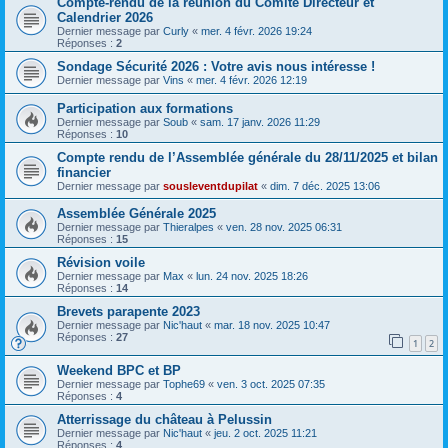
Compte-rendu de la réunion du Comité Directeur et
Calendrier 2026
Dernier message par
Curly
«
mer. 4 févr. 2026 19:24
Réponses :
2
Sondage Sécurité 2026 : Votre avis nous intéresse !
Dernier message par
Vins
«
mer. 4 févr. 2026 12:19
Participation aux formations
Dernier message par
Soub
«
sam. 17 janv. 2026 11:29
Réponses :
10
Compte rendu de l’Assemblée générale du 28/11/2025 et bilan
financier
Dernier message par
sousleventdupilat
«
dim. 7 déc. 2025 13:06
Assemblée Générale 2025
Dernier message par
Thieralpes
«
ven. 28 nov. 2025 06:31
Réponses :
15
Révision voile
Dernier message par
Max
«
lun. 24 nov. 2025 18:26
Réponses :
14
Brevets parapente 2023
Dernier message par
Nic'haut
«
mar. 18 nov. 2025 10:47
Réponses :
27
1
2
Weekend BPC et BP
Dernier message par
Tophe69
«
ven. 3 oct. 2025 07:35
Réponses :
4
Atterrissage du château à Pelussin
Dernier message par
Nic'haut
«
jeu. 2 oct. 2025 11:21
Réponses :
4