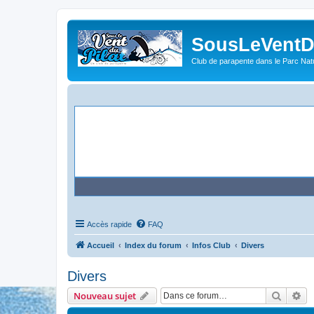
SousLeVentDu
Club de parapente dans le Parc Natu
Accès rapide
FAQ
Accueil
Index du forum
Infos Club
Divers
Divers
Recher
Re
Nouveau sujet