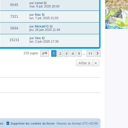
par
Lionel
6545
mar. 8 juil. 2025 20:00
par
Max
7321
lun. 7 juil. 2025 21:03
par
Mickaël G
5894
jeu. 26 juin 2025 11:49
par
Vins
15231
lun. 2 juin 2025 17:39
Page
1
sur
11
1
2
3
4
5
11
Suivante
270 sujets
…
Aller à
es
Supprimer les cookies du forum
Heures au format
UTC+02:00