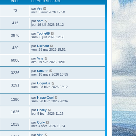
VUES
DERNIER MESSAGE
par
Ary
72
mer. 5 août 2026 12:50
par
sam
415
jeu. 16 juil. 2026 15:12
par
Tophe69
3976
sam. 6 juin 2026 12:50
par
Nic'haut
430
ven. 29 mai 2026 15:51
par
Vins
6006
dim. 19 avr. 2026 20:01
par
ramvan
3236
mer. 18 mars 2026 18:55
par
Coquillus
3291
sam. 28 févr. 2026 22:12
par
HappyCool
1390
sam. 28 févr. 2026 20:34
par
Charly
1625
jeu. 5 févr. 2026 11:26
par
Curly
1018
mer. 4 févr. 2026 19:24
par
Vins