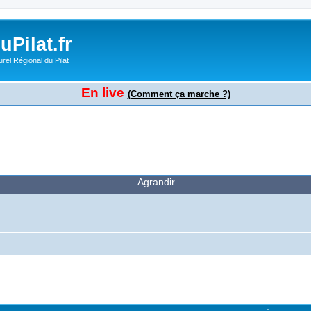
Pilat.fr
rel Régional du Pilat
En live
(Comment ça marche ?)
Agrandir
cher
cherche avancée