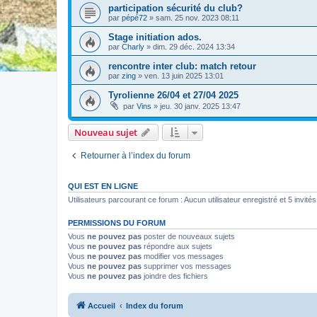
participation sécurité du club?
par
pépé72
» sam. 25 nov. 2023 08:11
Stage initiation ados.
par
Charly
» dim. 29 déc. 2024 13:34
rencontre inter club: match retour
par
zing
» ven. 13 juin 2025 13:01
Tyrolienne 26/04 et 27/04 2025
par
Vins
» jeu. 30 janv. 2025 13:47
Nouveau sujet
Retourner à l’index du forum
QUI EST EN LIGNE
Utilisateurs parcourant ce forum : Aucun utilisateur enregistré et 5 invités
PERMISSIONS DU FORUM
Vous
ne pouvez pas
poster de nouveaux sujets
Vous
ne pouvez pas
répondre aux sujets
Vous
ne pouvez pas
modifier vos messages
Vous
ne pouvez pas
supprimer vos messages
Vous
ne pouvez pas
joindre des fichiers
Accueil
Index du forum