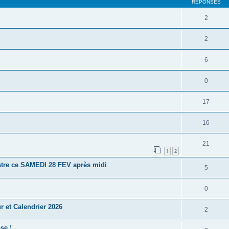
RÉPONSES
2
2
6
0
17
16
21
1
2
istre ce SAMEDI 28 FEV après midi
5
0
r et Calendrier 2026
2
se !