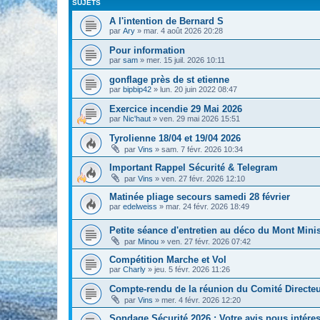
SUJETS
A l'intention de Bernard S
par
Ary
» mar. 4 août 2026 20:28
Pour information
par
sam
» mer. 15 juil. 2026 10:11
gonflage près de st etienne
par
bipbip42
» lun. 20 juin 2022 08:47
Exercice incendie 29 Mai 2026
par
Nic'haut
» ven. 29 mai 2026 15:51
Tyrolienne 18/04 et 19/04 2026
par
Vins
» sam. 7 févr. 2026 10:34
Important Rappel Sécurité & Telegram
par
Vins
» ven. 27 févr. 2026 12:10
Matinée pliage secours samedi 28 février
par
edelweiss
» mar. 24 févr. 2026 18:49
Petite séance d'entretien au déco du Mont Min
par
Minou
» ven. 27 févr. 2026 07:42
Compétition Marche et Vol
par
Charly
» jeu. 5 févr. 2026 11:26
Compte-rendu de la réunion du Comité Directeu
par
Vins
» mer. 4 févr. 2026 12:20
Sondage Sécurité 2026 : Votre avis nous intéres