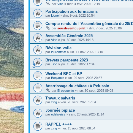
par
Vins
» mer. 4 févr. 2026 12:19
Participation aux formations
par
Lionel
» dim. 9 oct. 2022 10:54
Compte rendu de l’Assemblée générale du 28/11/
par
sousleventdupilat
» dim. 7 déc. 2025 13:06
Assemblée Générale 2025
par
Vins
» jeu. 30 oct. 2025 19:13
Révision voile
par
laurentmst
» lun. 17 nov. 2025 13:10
Brevets parapente 2023
par
Tibo
» jeu. 15 déc. 2022 17:34
Weekend BPC et BP
par
Benjamin
» lun. 29 sept. 2025 20:57
Atterrissage du château à Pelussin
par
El pequenio
» mar. 30 sept. 2025 09:08
Travaux salvaris
par
zing
» ven. 26 sept. 2025 17:04
Journée biplace
par
edelweiss
» sam. 23 août 2025 11:14
RAPPEL ++++
par
zing
» mer. 13 août 2025 08:54