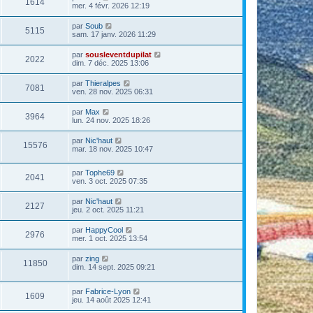
1614
mer. 4 févr. 2026 12:19
par
Soub
5115
sam. 17 janv. 2026 11:29
par
sousleventdupilat
2022
dim. 7 déc. 2025 13:06
par
Thieralpes
7081
ven. 28 nov. 2025 06:31
par
Max
3964
lun. 24 nov. 2025 18:26
par
Nic'haut
15576
mar. 18 nov. 2025 10:47
par
Tophe69
2041
ven. 3 oct. 2025 07:35
par
Nic'haut
2127
jeu. 2 oct. 2025 11:21
par
HappyCool
2976
mer. 1 oct. 2025 13:54
par
zing
11850
dim. 14 sept. 2025 09:21
par
Fabrice-Lyon
1609
jeu. 14 août 2025 12:41