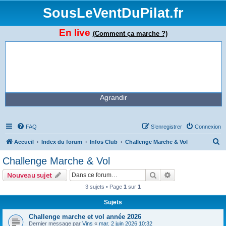
SousLeVentDuPilat.fr
En live
(Comment ça marche ?)
Agrandir
FAQ
S’enregistrer
Connexion
R
Accueil
Index du forum
Infos Club
Challenge Marche & Vol
e
Challenge Marche & Vol
c
Rechercher
Recherche avanc
Nouveau sujet
h
3 sujets • Page
1
sur
1
e
Sujets
r
c
Challenge marche et vol année 2026
Dernier message par
Vins
«
mar. 2 juin 2026 10:32