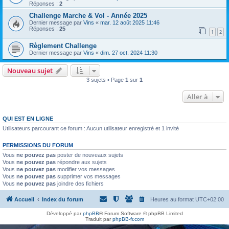
h
Réponses :
2
e
Challenge Marche & Vol - Année 2025
Dernier message par
Vins
«
mar. 12 août 2025 11:46
r
Réponses :
25
1
2
Règlement Challenge
Dernier message par
Vins
«
dim. 27 oct. 2024 11:30
Nouveau sujet
3 sujets • Page
1
sur
1
Aller à
QUI EST EN LIGNE
Utilisateurs parcourant ce forum : Aucun utilisateur enregistré et 1 invité
PERMISSIONS DU FORUM
Vous
ne pouvez pas
poster de nouveaux sujets
Vous
ne pouvez pas
répondre aux sujets
Vous
ne pouvez pas
modifier vos messages
Vous
ne pouvez pas
supprimer vos messages
Vous
ne pouvez pas
joindre des fichiers
Accueil
Index du forum
Heures au format
UTC+02:00
Développé par
phpBB
® Forum Software © phpBB Limited
Traduit par
phpBB-fr.com