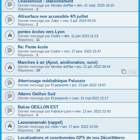
Chassenoud : stationnement
Dernier message par
Nicolas duPilat
«
dim. 21 sept. 2025 18:15
Réponses :
2
Altisurface non accessible 4/5 juillet
Dernier message par
Jules
«
ven. 5 juil. 2024 09:16
Réponses :
2
pentes écoles vers Lyon
Dernier message par
Cedre
«
dim. 11 juin 2023 11:23
Réponses :
11
Re: Pente école
Dernier message par
Cedre
«
ven. 27 janv. 2023 15:47
Réponses :
2
Manches à air (Ajout, amélioration, suivi)
Dernier message par
Nicolas duPilat
«
jeu. 21 juil. 2022 09:44
Réponses :
29
1
2
Atterrissage médiathèque Pelussin
Dernier message par
El pequenio
«
jeu. 23 juin 2022 19:07
Atterro Oeillon Sud
Dernier message par
El pequenio
«
sam. 21 mai 2022 12:17
Balise OEILLON EST
Dernier message par
Fabrice-Lyon
«
mer. 13 avr. 2022 22:43
Réponses :
6
Laounanarnaki (rappel)
Dernier message par
robin
«
lun. 17 janv. 2022 10:59
Réponses :
14
Localisations et coordonnées GPS de nos Déco/Atterro