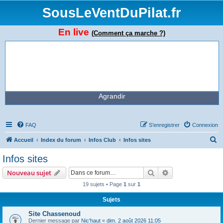
SousLeVentDuPilat.fr
En live
(Comment ça marche ?)
Agrandir
FAQ
S’enregistrer
Connexion
R
Accueil
Index du forum
Infos Club
Infos sites
e
Infos sites
c
Rechercher
Recherche avanc
Nouveau sujet
h
19 sujets • Page
1
sur
1
e
Sujets
r
c
Site Chassenoud
Dernier message par
Nic'haut
«
dim. 2 août 2026 11:05