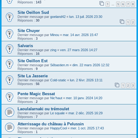
h
Réponses :
143
1
5
6
7
8
…
e
Site Oeillon Sud
r
Dernier message par
goeland42
«
lun. 13 juil. 2026 23:30
Réponses :
30
1
2
Site Chuyer
Dernier message par
Minou
«
mar. 14 avr. 2026 15:47
Réponses :
3
Salvaris
Dernier message par
zing
«
ven. 27 mars 2026 14:27
Réponses :
16
Site Oeillon Est
Dernier message par
Sébastien.m
«
dim. 22 mars 2026 12:32
Réponses :
9
Site La Jasserie
Dernier message par
Cold-static
«
lun. 2 févr. 2026 13:11
Réponses :
56
1
2
3
Pente Magic Bessat
Dernier message par
Nic'haut
«
mer. 10 janv. 2024 14:20
Réponses :
2
Laoulalarnaki ou trémoulet
Dernier message par
Le squale
«
mar. 2 déc. 2025 16:29
Réponses :
7
Atterrissage du château à Pelussin
Dernier message par
HappyCool
«
mer. 1 oct. 2025 17:43
Réponses :
1