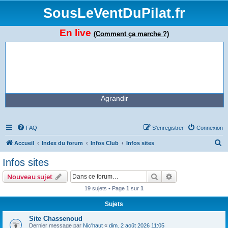
SousLeVentDuPilat.fr
En live
(Comment ça marche ?)
Agrandir
FAQ
S’enregistrer
Connexion
R
Accueil
Index du forum
Infos Club
Infos sites
e
Infos sites
c
Rechercher
Recherche avanc
Nouveau sujet
h
19 sujets • Page
1
sur
1
e
Sujets
r
c
Site Chassenoud
Dernier message par
Nic'haut
«
dim. 2 août 2026 11:05