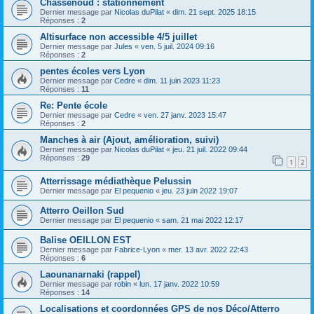
Chassenoud : stationnement
Dernier message par
Nicolas duPilat
«
dim. 21 sept. 2025 18:15
Réponses :
2
Altisurface non accessible 4/5 juillet
Dernier message par
Jules
«
ven. 5 juil. 2024 09:16
Réponses :
2
pentes écoles vers Lyon
Dernier message par
Cedre
«
dim. 11 juin 2023 11:23
Réponses :
11
Re: Pente école
Dernier message par
Cedre
«
ven. 27 janv. 2023 15:47
Réponses :
2
Manches à air (Ajout, amélioration, suivi)
Dernier message par
Nicolas duPilat
«
jeu. 21 juil. 2022 09:44
Réponses :
29
1
2
Atterrissage médiathèque Pelussin
Dernier message par
El pequenio
«
jeu. 23 juin 2022 19:07
Atterro Oeillon Sud
Dernier message par
El pequenio
«
sam. 21 mai 2022 12:17
Balise OEILLON EST
Dernier message par
Fabrice-Lyon
«
mer. 13 avr. 2022 22:43
Réponses :
6
Laounanarnaki (rappel)
Dernier message par
robin
«
lun. 17 janv. 2022 10:59
Réponses :
14
Localisations et coordonnées GPS de nos Déco/Atterro