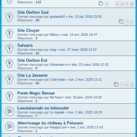
h
Réponses :
143
1
5
6
7
8
…
e
Site Oeillon Sud
r
Dernier message par
goeland42
«
lun. 13 juil. 2026 23:30
Réponses :
30
1
2
Site Chuyer
Dernier message par
Minou
«
mar. 14 avr. 2026 15:47
Réponses :
3
Salvaris
Dernier message par
zing
«
ven. 27 mars 2026 14:27
Réponses :
16
Site Oeillon Est
Dernier message par
Sébastien.m
«
dim. 22 mars 2026 12:32
Réponses :
9
Site La Jasserie
Dernier message par
Cold-static
«
lun. 2 févr. 2026 13:11
Réponses :
56
1
2
3
Pente Magic Bessat
Dernier message par
Nic'haut
«
mer. 10 janv. 2024 14:20
Réponses :
2
Laoulalarnaki ou trémoulet
Dernier message par
Le squale
«
mar. 2 déc. 2025 16:29
Réponses :
7
Atterrissage du château à Pelussin
Dernier message par
HappyCool
«
mer. 1 oct. 2025 17:43
Réponses :
1