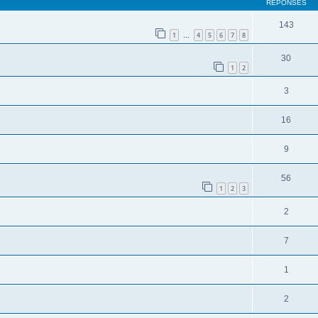
RÉPONSES
143
1
4
5
6
7
8
…
30
1
2
3
16
9
56
1
2
3
2
7
1
2