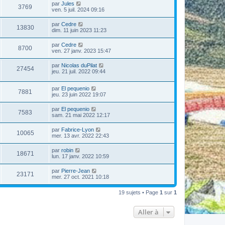
par
Jules
3769
ven. 5 juil. 2024 09:16
par
Cedre
13830
dim. 11 juin 2023 11:23
par
Cedre
8700
ven. 27 janv. 2023 15:47
par
Nicolas duPilat
27454
jeu. 21 juil. 2022 09:44
par
El pequenio
7881
jeu. 23 juin 2022 19:07
par
El pequenio
7583
sam. 21 mai 2022 12:17
par
Fabrice-Lyon
10065
mer. 13 avr. 2022 22:43
par
robin
18671
lun. 17 janv. 2022 10:59
par
Pierre-Jean
23171
mer. 27 oct. 2021 10:18
19 sujets • Page
1
sur
1
Aller à