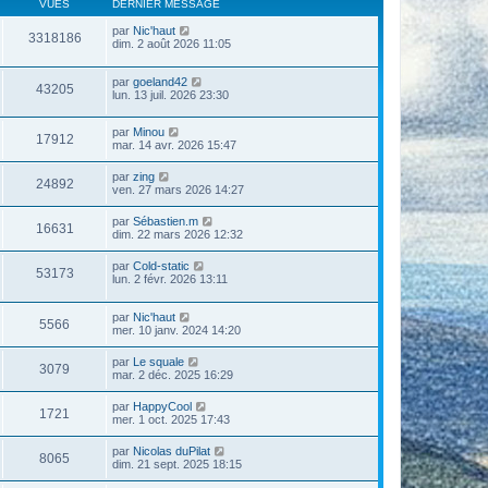
VUES
DERNIER MESSAGE
par
Nic'haut
3318186
dim. 2 août 2026 11:05
par
goeland42
43205
lun. 13 juil. 2026 23:30
par
Minou
17912
mar. 14 avr. 2026 15:47
par
zing
24892
ven. 27 mars 2026 14:27
par
Sébastien.m
16631
dim. 22 mars 2026 12:32
par
Cold-static
53173
lun. 2 févr. 2026 13:11
par
Nic'haut
5566
mer. 10 janv. 2024 14:20
par
Le squale
3079
mar. 2 déc. 2025 16:29
par
HappyCool
1721
mer. 1 oct. 2025 17:43
par
Nicolas duPilat
8065
dim. 21 sept. 2025 18:15