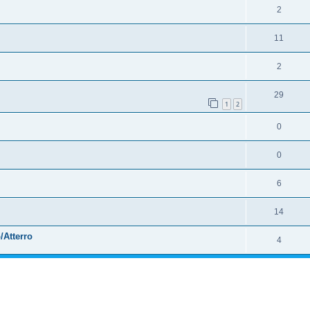
2
11
2
29
1
2
0
0
6
14
/Atterro
4