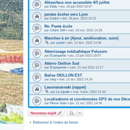
Altisurface non accessible 4/5 juillet
par
Eddy
» jeu. 20 juin 2024 16:47
pentes écoles vers Lyon
par
Cedre
» dim. 29 janv. 2023 10:23
Re: Pente école
par
Cédric DM
» mer. 23 nov. 2022 14:28
Manches à air (Ajout, amélioration, suivi)
par
Lionel
» dim. 13 févr. 2022 14:36
Atterrissage médiathèque Pelussin
par
El pequenio
» jeu. 23 juin 2022 19:07
Atterro Oeillon Sud
par
El pequenio
» sam. 21 mai 2022 12:17
Balise OEILLON EST
par
zing
» mar. 12 avr. 2022 14:18
Laounanarnaki (rappel)
par
Le squale
» mar. 4 janv. 2022 21:46
Localisations et coordonnées GPS de nos Déco
par
Pierre-Jean
» jeu. 21 oct. 2021 14:34
Nouveau sujet
Retourner à l’index du forum