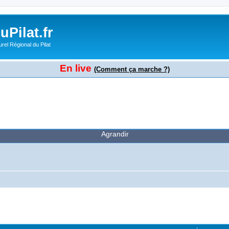
Pilat.fr
rel Régional du Pilat
En live
(Comment ça marche ?)
Agrandir
cher
cherche avancée