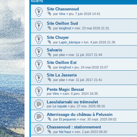
SUJETS
Site Chassenoud
par
Vins
» jeu. 7 juin 2018 14:41
Site Oeillon Sud
par
longfred
» mer. 23 mai 2018 21:31
Site Chuyer
par
Lapin_lubrique
» lun. 4 juin 2018 21:36
Salvaris
par
pilat
» mar. 11 juil. 2017 21:44
Site Oeillon Est
par
longfred
» jeu. 24 mai 2018 15:07
Site La Jasserie
par
pilat
» mar. 11 juil. 2017 21:41
Pente Magic Bessat
par
Vins
» sam. 6 janv. 2024 16:35
Laoulalarnaki ou trémoulet
par
Le squale
» jeu. 27 nov. 2025 08:16
Atterrissage du château à Pelussin
par
El pequenio
» mar. 30 sept. 2025 09:02
Chassenoud : stationnement
par
Nic'haut
» ven. 2 juin 2023 09:20