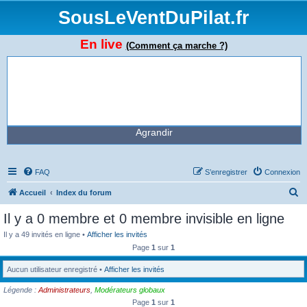
SousLeVentDuPilat.fr
En live
(Comment ça marche ?)
Agrandir
FAQ
S’enregistrer
Connexion
R
Accueil
Index du forum
e
Il y a 0 membre et 0 membre invisible en ligne
c
Il y a 49 invités en ligne •
Afficher les invités
h
Page
1
sur
1
e
Aucun utilisateur enregistré •
Afficher les invités
r
Légende :
Administrateurs
,
Modérateurs globaux
c
Page
1
sur
1