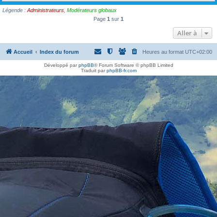
h
Légende :
Administrateurs
,
Modérateurs globaux
e
Page
1
sur
1
r
Aller à
Accueil
Index du forum
Heures au format
UTC+02:00
Développé par
phpBB
® Forum Software © phpBB Limited
Traduit par
phpBB-fr.com