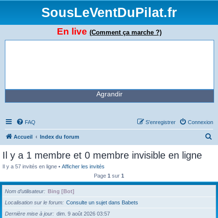
SousLeVentDuPilat.fr
En live
(Comment ça marche ?)
Agrandir
FAQ
S’enregistrer
Connexion
R
Accueil
Index du forum
e
Il y a 1 membre et 0 membre invisible en ligne
c
Il y a 57 invités en ligne •
Afficher les invités
h
Page
1
sur
1
e
Nom d’utilisateur
Bing [Bot]
r
Localisation sur le forum
Consulte un sujet dans Babets
c
Dernière mise à jour
dim. 9 août 2026 03:57