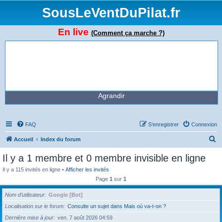
SousLeVentDuPilat.fr
En live
(Comment ça marche ?)
Agrandir
FAQ
S’enregistrer
Connexion
R
Accueil
Index du forum
e
Il y a 1 membre et 0 membre invisible en ligne
c
Il y a 115 invités en ligne •
Afficher les invités
h
Page
1
sur
1
e
Nom d’utilisateur
Google [Bot]
r
Localisation sur le forum
Consulte un sujet dans Mais où va-t-on ?
c
Dernière mise à jour
ven. 7 août 2026 04:59