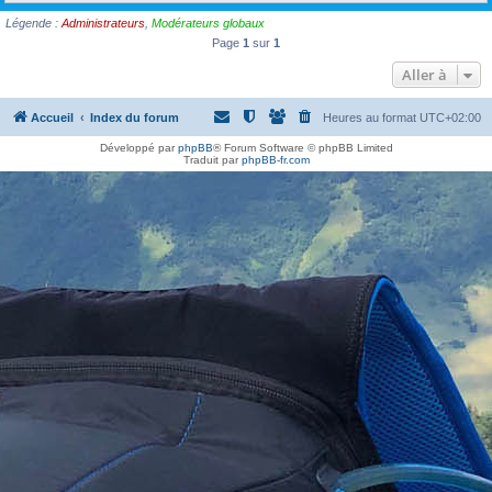
h
Légende :
Administrateurs
,
Modérateurs globaux
e
Page
1
sur
1
r
Aller à
Accueil
Index du forum
Heures au format
UTC+02:00
Développé par
phpBB
® Forum Software © phpBB Limited
Traduit par
phpBB-fr.com