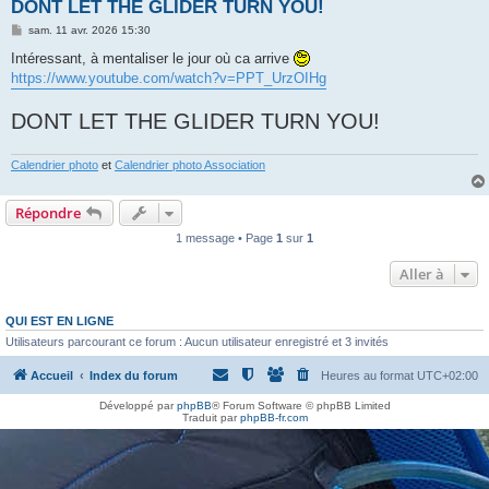
h
DONT LET THE GLIDER TURN YOU!
e
M
sam. 11 avr. 2026 15:30
e
r
s
Intéressant, à mentaliser le jour où ca arrive
s
https://www.youtube.com/watch?v=PPT_UrzOIHg
a
g
e
DONT LET THE GLIDER TURN YOU!
Calendrier photo
et
Calendrier photo Association
Répondre
1 message • Page
1
sur
1
Aller à
QUI EST EN LIGNE
Utilisateurs parcourant ce forum : Aucun utilisateur enregistré et 3 invités
Accueil
Index du forum
Heures au format
UTC+02:00
Développé par
phpBB
® Forum Software © phpBB Limited
Traduit par
phpBB-fr.com