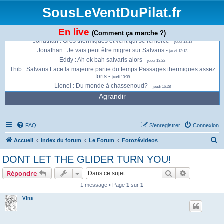
Eddy : Je pars de st. Chamond pour Jasserie au cas où -
jeudi 12:53
SousLeVentDuPilat.fr
Thib : Je vais à Salvaris. Si du monde pour Chabure, faites signe ! Sinon je
monte direct -
jeudi 13:01
En live
Jonathan : Ça envoie du bois à présent à la Jasserie -
(Comment ça marche ?)
jeudi 13:13
Jonathan : Gros thermiques et vent qui se renforce -
jeudi 13:13
Jonathan : Je vais peut être migrer sur Salvaris -
jeudi 13:13
Eddy : Ah ok bah salvaris alors -
jeudi 13:22
Thib : Salvaris Face la majeure partie du temps Passages thermiques assez
forts -
jeudi 13:39
Lionel : Du monde à chassenoud? -
jeudi 16:28
Agrandir
FAQ
S’enregistrer
Connexion
R
Accueil
Index du forum
Le Forum
Fotozévideos
e
DONT LET THE GLIDER TURN YOU!
c
Rechercher
Recherche 
Répondre
h
1 message • Page
1
sur
1
e
Vins
r
c