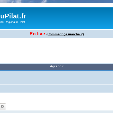
Pilat.fr
rel Régional du Pilat
En live
(Comment ça marche ?)
Agrandir
echercher
Recherche avancée