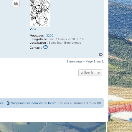
Vins
Messages :
3206
Enregistré le :
mer. 14 mars 2018 00:10
Localisation :
Saint Jean Bonnefonds
C
Contact :
o
n
H
t
a
a
1 message • Page
1
sur
1
u
c
t
t
e
Aller à
r
V
i
n
s
es
Supprimer les cookies du forum
Heures au format
UTC+02:00