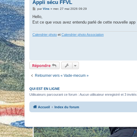
Appli sécu FFVL
M
par
Vins
»
mer. 27 mai 2026 09:29
e
s
Hello,
s
Est ce que vous avez entendu parlé de cette nouvelle app
a
g
e
Calendrier photo
et
Calendrier photo Association
Répondre
Retourner vers « Vade-mecum »
QUI EST EN LIGNE
Utilisateurs parcourant ce forum : Aucun utilisateur enregistré et 3 invités
Accueil
Index du forum