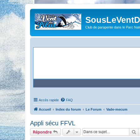
SousLeVentDu
Club de parapente dans le Parc Natu
Accès rapide
FAQ
Accueil
Index du forum
Le Forum
Vade-mecum
Appli sécu FFVL
R
Répondre