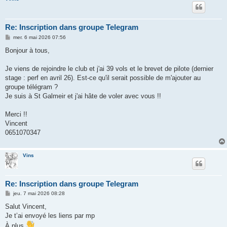
Re: Inscription dans groupe Telegram
M
mer. 6 mai 2026 07:56
e
s
Bonjour à tous,
s
a
g
Je viens de rejoindre le club et j'ai 39 vols et le brevet de pilote (dernier
e
stage : perf en avril 26). Est-ce qu'il serait possible de m'ajouter au
groupe télégram ?
Je suis à St Galmeir et j'ai hâte de voler avec vous !!
Merci !!
Vincent
0651070347
Vins
Re: Inscription dans groupe Telegram
M
jeu. 7 mai 2026 08:28
e
s
Salut Vincent,
s
Je t’ai envoyé les liens par mp
a
g
À plus