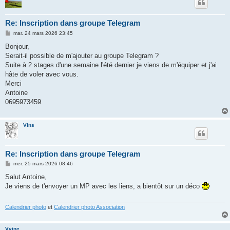
Re: Inscription dans groupe Telegram
M
mar. 24 mars 2026 23:45
e
s
Bonjour,
s
Serait-il possible de m'ajouter au groupe Telegram ?
a
g
Suite à 2 stages d'une semaine l'été dernier je viens de m'équiper et j'ai
e
hâte de voler avec vous.
Merci
Antoine
0695973459
Vins
Re: Inscription dans groupe Telegram
M
mer. 25 mars 2026 08:46
e
s
Salut Antoine,
s
Je viens de t'envoyer un MP avec les liens, a bientôt sur un déco
a
g
e
Calendrier photo
et
Calendrier photo Association
Vvinc