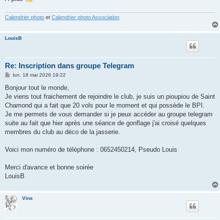
e
Calendrier photo
et
Calendrier photo Association
LouisB
Re: Inscription dans groupe Telegram
M
lun. 18 mai 2026 19:22
e
s
Bonjour tout le monde,
s
Je viens tout fraichement de rejoindre le club, je suis un pioupiou de Saint
a
g
Chamond qui a fait que 20 vols pour le moment et qui possède le BPI.
e
Je me permets de vous demander si je peux accéder au groupe telegram
suite au fait que hier après une séance de gonflage j'ai croisé quelques
membres du club au déco de la jasserie.
Voici mon numéro de téléphone : 0652450214, Pseudo Louis
Merci d'avance et bonne soirée
LouisB
Vins