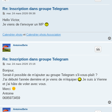
Re: Inscription dans groupe Telegram
M
mar. 24 mars 2026 09:36
e
s
Hello Victor,
s
Je viens de t'envoyer un MP
a
g
e
Calendrier photo
et
Calendrier photo Association
AntoineBele
Re: Inscription dans groupe Telegram
M
mar. 24 mars 2026 15:16
e
s
Bonjour,
s
Serait-il possible de m'ajouter au groupe Telegram s'il-vous-plaît ?
a
g
J'ai débuté l'année dernière et je viens de m'équiper
Je suis à Vienne
e
et j'ai hâte de voler avec vous.
Merci
Antoine
0695973459
AntoineBele