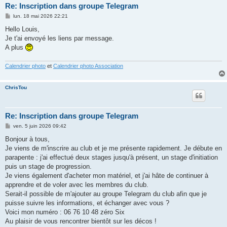
Re: Inscription dans groupe Telegram
M
lun. 18 mai 2026 22:21
e
s
Hello Louis,
s
Je t'ai envoyé les liens par message.
a
g
A plus
e
Calendrier photo
et
Calendrier photo Association
ChrisTou
Re: Inscription dans groupe Telegram
M
ven. 5 juin 2026 09:42
e
s
Bonjour à tous,
s
Je viens de m'inscrire au club et je me présente rapidement. Je débute en
a
g
parapente : j'ai effectué deux stages jusqu'à présent, un stage d'initiation
e
puis un stage de progression.
Je viens également d'acheter mon matériel, et j'ai hâte de continuer à
apprendre et de voler avec les membres du club.
Serait-il possible de m'ajouter au groupe Telegram du club afin que je
puisse suivre les informations, et échanger avec vous ?
Voici mon numéro : 06 76 10 48 zéro Six
Au plaisir de vous rencontrer bientôt sur les décos !