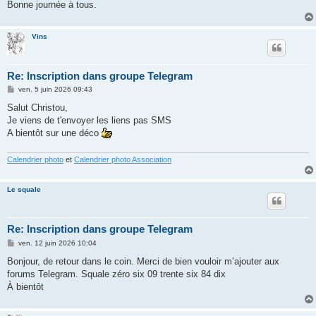
Bonne journée à tous.
Vins
Re: Inscription dans groupe Telegram
M
ven. 5 juin 2026 09:43
e
s
Salut Christou,
s
Je viens de t'envoyer les liens pas SMS
a
g
A bientôt sur une déco
e
Calendrier photo
et
Calendrier photo Association
Le squale
Re: Inscription dans groupe Telegram
M
ven. 12 juin 2026 10:04
e
s
Bonjour, de retour dans le coin. Merci de bien vouloir m’ajouter aux
s
forums Telegram. Squale zéro six 09 trente six 84 dix
a
g
À bientôt
e