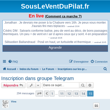
vendredi 13:59
SousLeVentDuPilat.fr
François : Je monte à la Jasserie en passant par le Planil. Je peux passer par
le moulin... -
vendredi 14:54
Romain : Idem, un petit 16h -
vendredi 15:00
En live
(Comment ça marche ?)
Cédric DM : Allez, on dit 16h Chabure 👍🏻 -
vendredi 15:00
Jonathan : Je devrais me poser à la Chabure vers 16h. Je peux vous monter.
J'aurais fini mes biplaces -
vendredi 15:04
Cédric DM : Salvaris conforme balise, peu de vent au déco, de bons passages
thermiques. Un peu + de vent en l air d apres ceux qui y sont. 4 en preparation
-
vendredi 16:35
Sébastien Ballandraud : Posé en haut, un turbulette et thermique. -
vendredi 16:45
Agrandir
FAQ
S’enregistrer
Connexion
R
Accueil
Index du forum
Le Forum
Inscriptions sur les groupes Telegram
e
Inscription dans groupe Telegram
c
Rechercher
Recherche 
Répondre
h
e
Page
15
sur
15
1
11
12
13
14
15
Précédente
294 messages
…
r
Vins
c