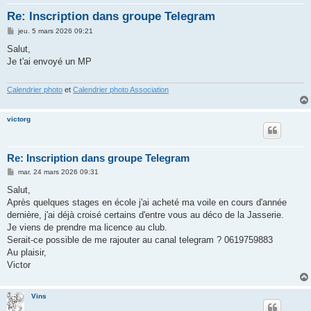
h
Re: Inscription dans groupe Telegram
e
M
jeu. 5 mars 2026 09:21
r
e
s
Salut,
s
Je t'ai envoyé un MP
a
g
e
Calendrier photo
et
Calendrier photo Association
victorg
Re: Inscription dans groupe Telegram
M
mar. 24 mars 2026 09:31
e
s
Salut,
s
Après quelques stages en école j'ai acheté ma voile en cours d'année
a
g
dernière, j'ai déjà croisé certains d'entre vous au déco de la Jasserie.
e
Je viens de prendre ma licence au club.
Serait-ce possible de me rajouter au canal telegram ? 0619759883
Au plaisir,
Victor
Vins