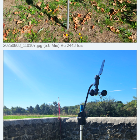
20250903_110107.jpg (5.8 Mio) Vu 2443 fois