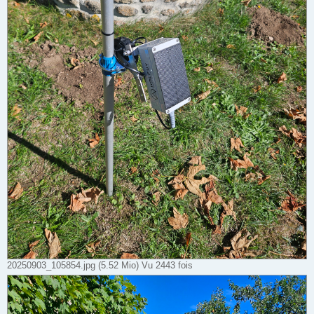
20250903_105854.jpg (5.52 Mio) Vu 2443 fois