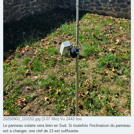
20250903_110152.jpg (3.07 Mio) Vu 2443 fois
Le panneau solaire sera bien en Sud. Si toutefois l'inclinaison du panneau
est a changer, une clef de 13 est suffisante.