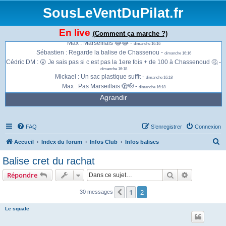
SousLeVentDuPilat.fr
Max : Chez moi c est passé de 5 km/h à 50 en 1 mn 😱 -
dimanche 16:06
Sébastien : Nous ont vient d’avoir des rafales à 100km/h Idéal mini voile voir
En live
(Comment ça marche ?)
sac à dos -
dimanche 16:15
Max : Marseillais 😂😂 -
dimanche 16:16
Sébastien : Regarde la balise de Chassenou -
dimanche 16:16
Cédric DM : 😮 Je sais pas si c est pas la 1ere fois + de 100 à Chassenoud 🤔 -
dimanche 16:18
Mickael : Un sac plastique suffit -
dimanche 16:18
Max : Pas Marseillais 🫣🫡 -
dimanche 16:18
Agrandir
FAQ
S’enregistrer
Connexion
R
Accueil
Index du forum
Infos Club
Infos balises
e
Balise cret du rachat
c
Rechercher
Recherche 
Répondre
h
e
1
2
Précédente
30 messages
r
Le squale
c