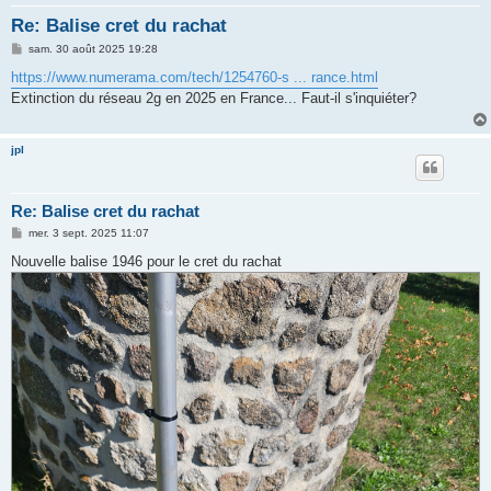
h
Re: Balise cret du rachat
e
M
sam. 30 août 2025 19:28
r
e
s
https://www.numerama.com/tech/1254760-s ... rance.html
s
Extinction du réseau 2g en 2025 en France... Faut-il s'inquiéter?
a
g
e
jpl
Re: Balise cret du rachat
M
mer. 3 sept. 2025 11:07
e
s
Nouvelle balise 1946 pour le cret du rachat
s
a
g
e