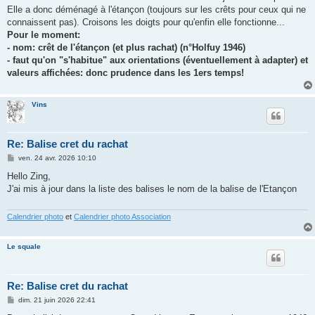
Elle a donc déménagé à l'étançon (toujours sur les crêts pour ceux qui ne
connaissent pas). Croisons les doigts pour qu'enfin elle fonctionne...
Pour le moment:
- nom: crêt de l'étançon (et plus rachat) (n°Holfuy 1946)
- faut qu'on "s'habitue" aux orientations (éventuellement à adapter) et
valeurs affichées: donc prudence dans les 1ers temps!
Vins
Re: Balise cret du rachat
M
ven. 24 avr. 2026 10:10
e
s
Hello Zing,
s
J'ai mis à jour dans la liste des balises le nom de la balise de l'Etançon
a
g
e
Calendrier photo
et
Calendrier photo Association
Le squale
Re: Balise cret du rachat
M
dim. 21 juin 2026 22:41
e