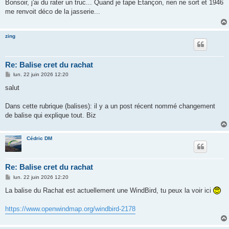
s
Bonsoir, j'ai du rater un truc... Quand je tape Etançon, rien ne sort et 1946
s
me renvoit déco de la jasserie...
a
g
e
zing
Re: Balise cret du rachat
M
lun. 22 juin 2026 12:20
e
s
salut
s
a
g
Dans cette rubrique (balises): il y a un post récent nommé changement
e
de balise qui explique tout. Biz
Cédric DM
Re: Balise cret du rachat
M
lun. 22 juin 2026 12:20
e
s
La balise du Rachat est actuellement une WindBird, tu peux la voir ici
s
a
g
https://www.openwindmap.org/windbird-2178
e