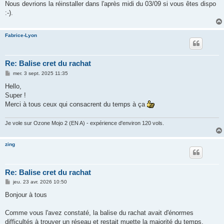
Nous devrions la réinstaller dans l'après midi du 03/09 si vous êtes dispo
:-).
Fabrice-Lyon
Re: Balise cret du rachat
M
mer. 3 sept. 2025 11:35
e
s
Hello,
s
Super !
a
g
Merci à tous ceux qui consacrent du temps à ça
e
Je vole sur Ozone Mojo 2 (EN A) - expérience d'environ 120 vols.
zing
Re: Balise cret du rachat
M
jeu. 23 avr. 2026 10:50
e
s
Bonjour à tous
s
a
g
Comme vous l'avez constaté, la balise du rachat avait d'énormes
e
difficultés à trouver un réseau et restait muette la majorité du temps.