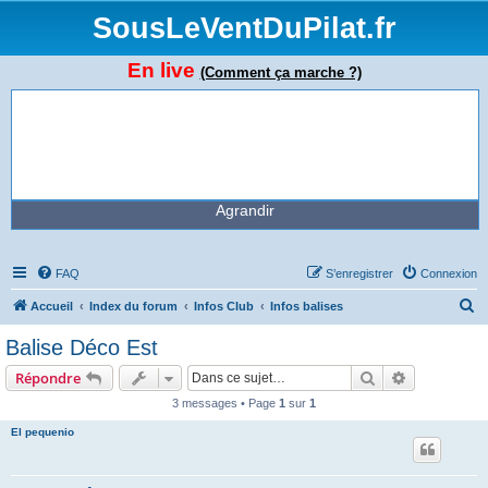
SousLeVentDuPilat.fr
En live
(Comment ça marche ?)
Agrandir
FAQ
S’enregistrer
Connexion
R
Accueil
Index du forum
Infos Club
Infos balises
e
Balise Déco Est
c
Rechercher
Recherche 
Répondre
h
3 messages • Page
1
sur
1
e
El pequenio
r
c