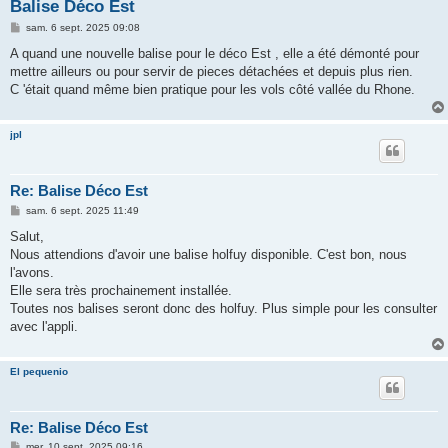
h
Balise Déco Est
e
M
sam. 6 sept. 2025 09:08
e
r
s
A quand une nouvelle balise pour le déco Est , elle a été démonté pour
s
mettre ailleurs ou pour servir de pieces détachées et depuis plus rien.
a
g
C 'était quand même bien pratique pour les vols côté vallée du Rhone.
e
jpl
Re: Balise Déco Est
M
sam. 6 sept. 2025 11:49
e
s
Salut,
s
Nous attendions d'avoir une balise holfuy disponible. C'est bon, nous
a
g
l'avons.
e
Elle sera très prochainement installée.
Toutes nos balises seront donc des holfuy. Plus simple pour les consulter
avec l'appli.
El pequenio
Re: Balise Déco Est
M
mer. 10 sept. 2025 09:16