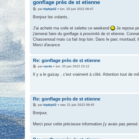
gonflage près de st etienne
M
par
bipbip42
»
lun. 20 juin 2022 08:47
e
s
Bonjour les volants,
s
a
g
J'ai acheté ma voile et selette ce weekend
Je repose peu
e
j'aimerai faire du gonflage à proximité de st etienne. Conn
Chassenoud mais ca fait trop loin. Dans le parc montaud, il 
Merci d'avance
Re: gonflage près de st etienne
M
par
nardo
»
lun. 20 juin 2022 23:12
e
s
Il y a le guizay , c'est vraiment à côté. Attention tout de m
s
a
g
e
Re: gonflage près de st etienne
M
par
bipbip42
»
mar. 21 juin 2022 08:45
e
s
Bonjour,
s
a
g
Merci pour cette précieuse information j'y avais pas pensé.
e