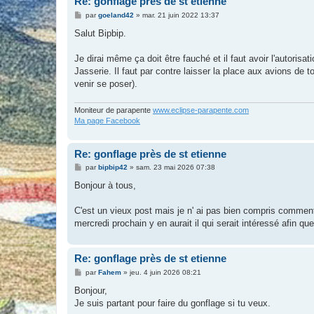
Re: gonflage près de st etienne
M
par
goeland42
»
mar. 21 juin 2022 13:37
e
s
Salut Bipbip.
s
a
g
Je dirai même ça doit être fauché et il faut avoir l'autorisati
e
Jasserie. Il faut par contre laisser la place aux avions de 
venir se poser).
Moniteur de parapente
www.eclipse-parapente.com
Ma page Facebook
Re: gonflage près de st etienne
M
par
bipbip42
»
sam. 23 mai 2026 07:38
e
s
Bonjour à tous,
s
a
g
C'est un vieux post mais je n' ai pas bien compris comment
e
mercredi prochain y en aurait il qui serait intéressé afin q
Re: gonflage près de st etienne
M
par
Fahem
»
jeu. 4 juin 2026 08:21
e
s
Bonjour,
s
Je suis partant pour faire du gonflage si tu veux.
a
g