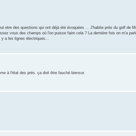
t etre des questions qui ont déjà été évoquées ... J'habite près du golf de M
aissez vous des champs où l'on puisse faire cela ? La dernière fois on m'a par
y a les lignes électriques...
ême à l'état des prés. ça doit être fauché biensur.