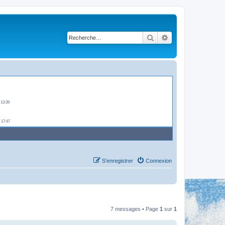
lqu'un -
Rechercher
Recherche avancé
jeudi 12:03
-
jeudi 13:01
 13:39
 17:47
S’enregistrer
Connexion
7 messages • Page
1
sur
1