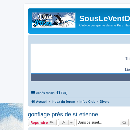
SousLeVentDu
Pascal : Je m
Club de parapente dans le Parc Natu
Thib :
Th
Lio
Accès rapide
FAQ
Accueil
Index du forum
Infos Club
Divers
gonflage près de st etienne
R
Répondre