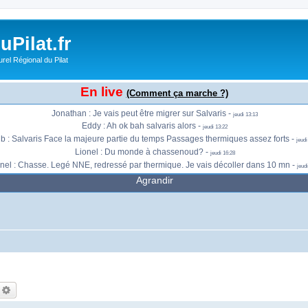
Jonathan : Très calme pour le moment -
jeudi 11:41
Jonathan : J'ai reposé en haut -
jeudi 11:41
Sébastien Ballandraud : Je monte ds 30 minutes si besoins de recup -
Pilat.fr
jeudi 11:44
onte également avant que ca forcisse. J'arrive de Vienne si besoin de prendre que
rel Régional du Pilat
Eddy : Je pars de st. Chamond pour Jasserie au cas où -
jeudi 12:53
 Je vais à Salvaris. Si du monde pour Chabure, faites signe ! Sinon je monte direct 
Jonathan : Ça envoie du bois à présent à la Jasserie -
En live
jeudi 13:13
(Comment ça marche ?)
Jonathan : Gros thermiques et vent qui se renforce -
jeudi 13:13
Jonathan : Je vais peut être migrer sur Salvaris -
jeudi 13:13
Eddy : Ah ok bah salvaris alors -
jeudi 13:22
ib : Salvaris Face la majeure partie du temps Passages thermiques assez forts -
jeudi
Lionel : Du monde à chassenoud? -
jeudi 16:28
nel : Chasse. Legé NNE, redressé par thermique. Je vais décoller dans 10 mn -
jeudi
Agrandir
echercher
Recherche avancée