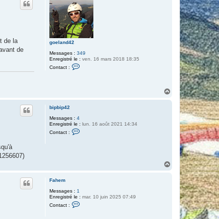
t
r
b
i
p
b
i
t de la
p
goeland42
4
 avant de
2
Messages :
349
Enregistré le :
ven. 16 mars 2018 18:35
C
Contact :
o
n
t
a
H
c
a
t
u
e
bipbip42
t
r
g
Messages :
4
o
Enregistré le :
lun. 16 août 2021 14:34
e
C
Contact :
l
o
a
n
squ'à
n
t
d
a
51256607)
4
c
H
2
t
a
e
r
u
Fahem
b
t
i
Messages :
1
p
Enregistré le :
mar. 10 juin 2025 07:49
b
C
Contact :
i
o
p
n
4