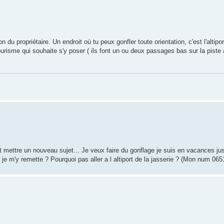
on du propriétaire. Un endroit où tu peux gonfler toute orientation, c'est l'altipor
tourisme qui souhaite s'y poser ( ils font un ou deux passages bas sur la piste
 mettre un nouveau sujet... Je veux faire du gonflage je suis en vacances ju
ue je m'y remette ? Pourquoi pas aller a l altiport de la jasserie ? (Mon num 06