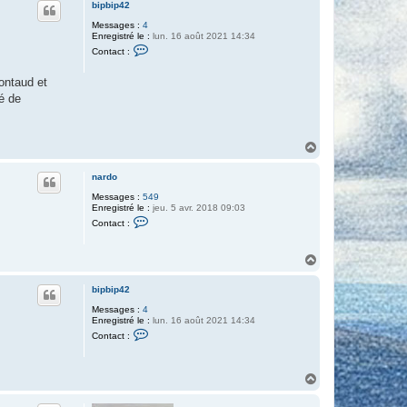
bipbip42
Messages :
4
Enregistré le :
lun. 16 août 2021 14:34
C
Contact :
o
n
t
ontaud et
a
lé de
c
t
e
r
b
H
i
a
p
u
b
nardo
t
i
Messages :
549
p
Enregistré le :
jeu. 5 avr. 2018 09:03
4
C
2
Contact :
o
n
t
H
a
a
c
t
u
bipbip42
e
t
r
Messages :
4
n
Enregistré le :
lun. 16 août 2021 14:34
a
C
Contact :
r
o
d
n
o
t
a
H
c
a
t
u
e