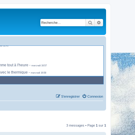
Rechercher
Recherche avancé
 thermiques pour le moment -
mercredi 11:04
di 12:49
mme tout à l'heure -
mercredi 16:57
avec le thermique -
mercredi 16:58
S’enregistrer
Connexion
3 messages • Page
1
sur
1