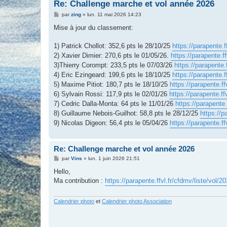
Re: Challenge marche et vol année 2026
M
par
zing
»
lun. 11 mai 2026 14:23
e
s
Mise à jour du classement:
s
a
g
1) Patrick Chollot: 352,6 pts le 28/10/25
https://parapente.f
e
2) Xavier Dimier: 270,6 pts le 01/05/26.
https://parapente.f
3)Thierry Corompt: 233,5 pts le 07/03/26
https://parapente.
4) Eric Ezingeard: 199,6 pts le 18/10/25
https://parapente.f
5) Maxime Pitiot: 180,7 pts le 18/10/25
https://parapente.ff
6) Sylvain Rossi: 117,9 pts le 02/01/26
https://parapente.ff
7) Cedric Dalla-Monta: 64 pts le 11/01/26
https://parapente.
8) Guillaume Nebois-Guilhot: 58,8 pts le 28/12/25
https://p
9) Nicolas Digeon: 56,4 pts le 05/04/26
https://parapente.ff
Re: Challenge marche et vol année 2026
M
par
Vins
»
lun. 1 juin 2026 21:51
e
s
Hello,
s
Ma contribution :
https://parapente.ffvl.fr/cfdmv/liste/vol/
a
g
e
Calendrier photo
et
Calendrier photo Association