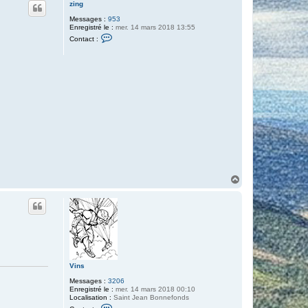
zing
Messages :
953
Enregistré le :
mer. 14 mars 2018 13:55
C
Contact :
o
n
t
a
c
t
e
r
z
i
n
g
H
a
u
t
Vins
Messages :
3206
Enregistré le :
mer. 14 mars 2018 00:10
Localisation :
Saint Jean Bonnefonds
C