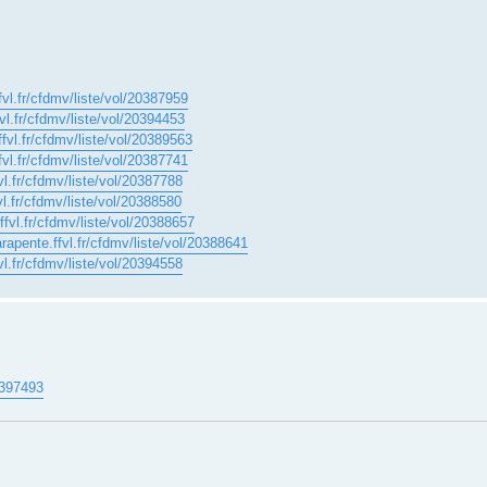
fvl.fr/cfdmv/liste/vol/20387959
fvl.fr/cfdmv/liste/vol/20394453
ffvl.fr/cfdmv/liste/vol/20389563
fvl.fr/cfdmv/liste/vol/20387741
vl.fr/cfdmv/liste/vol/20387788
vl.fr/cfdmv/liste/vol/20388580
ffvl.fr/cfdmv/liste/vol/20388657
arapente.ffvl.fr/cfdmv/liste/vol/20388641
vl.fr/cfdmv/liste/vol/20394558
20397493