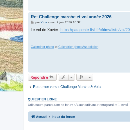
Re: Challenge marche et vol année 2026
M
par
Vins
»
mar. 2 juin 2026 10:32
e
s
Le vol de Xavier:
https://parapente.ffvl.fr/cfdmv/liste/vol/
s
a
g
e
Calendrier photo
et
Calendrier photo Association
Répondre
Retourner vers « Challenge Marche & Vol »
QUI EST EN LIGNE
Utilisateurs parcourant ce forum : Aucun utilisateur enregistré et 1 invité
Accueil
Index du forum