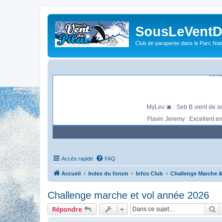
SousLeVentDu
Club de parapente dans le Parc Natu
Jonathan : Petit vent de face au déc
Jona
MyLev 🫐 : Seb B vient de se
Flavin Jeremy : Excellent e
Accès rapide
FAQ
Accueil
Index du forum
Infos Club
Challenge Marche &
Challenge marche et vol année 2026
R
Répondre