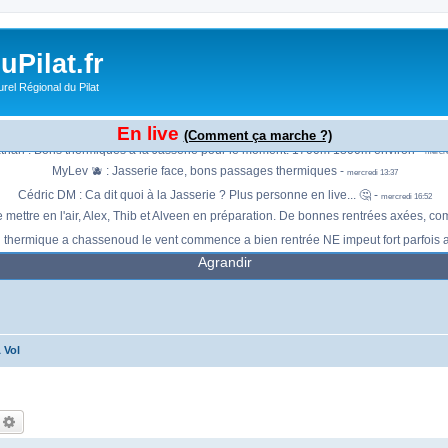
Pilat.fr
rel Régional du Pilat
o de la Jasserie. Quelques barbules mai c'est autant dû à l'humidité à 2000m qu'au
En live
Jonathan : Reposé en haut à l'auberge -
(Comment ça marche ?)
mercredi 12:00
than : Bons thermiques à la Jasserie pour le moment. 1700m 1800m environ -
mercre
MyLev 🫐 : Jasserie face, bons passages thermiques -
mercredi 13:37
Cédric DM : Ca dit quoi à la Jasserie ? Plus personne en live... 🤔 -
mercredi 16:52
 mettre en l'air, Alex, Thib et Alveen en préparation. De bonnes rentrées axées, co
n thermique a chassenoud le vent commence a bien rentrée NE impeut fort parfois 
Agrandir
 Vol
echercher
Recherche avancée