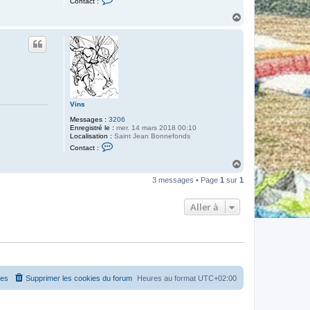
Contact :
o
n
H
t
a
a
u
c
t
t
e
r
V
i
n
s
Vins
Messages :
3206
Enregistré le :
mer. 14 mars 2018 00:10
Localisation :
Saint Jean Bonnefonds
C
Contact :
o
n
H
t
a
a
3 messages • Page
1
sur
1
u
c
t
t
e
Aller à
r
V
i
n
s
es
Supprimer les cookies du forum
Heures au format
UTC+02:00