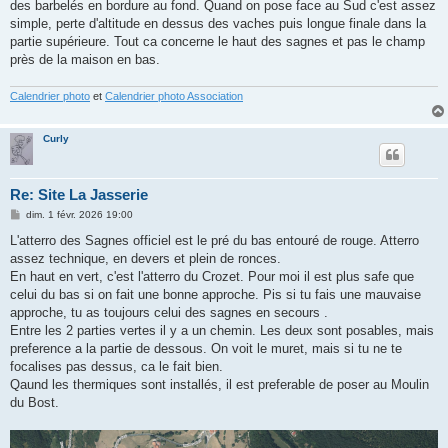
des barbelés en bordure au fond. Quand on pose face au Sud c'est assez
simple, perte d'altitude en dessus des vaches puis longue finale dans la
partie supérieure. Tout ca concerne le haut des sagnes et pas le champ
près de la maison en bas.
Calendrier photo
et
Calendrier photo Association
Curly
Re: Site La Jasserie
M
dim. 1 févr. 2026 19:00
e
s
L'atterro des Sagnes officiel est le pré du bas entouré de rouge. Atterro
s
assez technique, en devers et plein de ronces.
a
g
En haut en vert, c'est l'atterro du Crozet. Pour moi il est plus safe que
e
celui du bas si on fait une bonne approche. Pis si tu fais une mauvaise
approche, tu as toujours celui des sagnes en secours .
Entre les 2 parties vertes il y a un chemin. Les deux sont posables, mais
preference a la partie de dessous. On voit le muret, mais si tu ne te
focalises pas dessus, ca le fait bien.
Qaund les thermiques sont installés, il est preferable de poser au Moulin
du Bost.