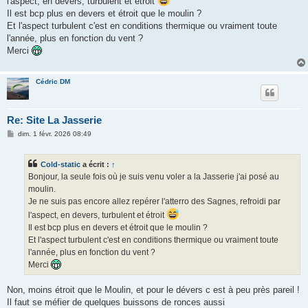
l'aspect, en devers, turbulent et étroit
Il est bcp plus en devers et étroit que le moulin ?
Et l'aspect turbulent c'est en conditions thermique ou vraiment toute
l'année, plus en fonction du vent ?
Merci
Cédric DM
Re: Site La Jasserie
M
dim. 1 févr. 2026 08:49
e
s
s
Cold-static
a écrit :
↑
a
g
Bonjour, la seule fois où je suis venu voler a la Jasserie j'ai posé au
e
moulin.
Je ne suis pas encore allez repérer l'atterro des Sagnes, refroidi par
l'aspect, en devers, turbulent et étroit
Il est bcp plus en devers et étroit que le moulin ?
Et l'aspect turbulent c'est en conditions thermique ou vraiment toute
l'année, plus en fonction du vent ?
Merci
Non, moins étroit que le Moulin, et pour le dévers c est à peu près pareil !
Il faut se méfier de quelques buissons de ronces aussi