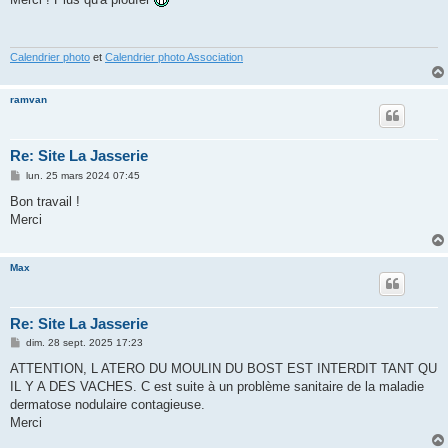
s
a
g
e
Calendrier photo
et
Calendrier photo Association
ramvan
Re: Site La Jasserie
M
lun. 25 mars 2024 07:45
e
s
Bon travail !
s
Merci
a
g
e
Max
Re: Site La Jasserie
M
dim. 28 sept. 2025 17:23
e
s
ATTENTION, L ATERO DU MOULIN DU BOST EST INTERDIT TANT QU
s
IL Y A DES VACHES. C est suite à un problème sanitaire de la maladie
a
g
dermatose nodulaire contagieuse.
e
Merci