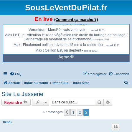
Sébastien Ballandraud : Posé deco -
samedi 16:38
SousLeVentDuPilat.fr
Véronique : Y a du monde à Chassenoud ? -
samedi 17:08
Max : Je suis en route, dans 20 mn sur place -
samedi 17:19
En live
(Comment ça marche ?)
Matthieu : J'ai volé il y a une heure, il n'y avait rien. Là, il y a deux voiles plus
deux modélistes. -
samedi 17:25
Véronique : Merci! Je vais venir voir... -
samedi 17:28
Alex Le Duc : Attention feux de végétation rive droite du barrage de soulage (
1er barrage en montant de saint chamond) -
samedi 17:40
Max : Finalement oeillon, rdv dans 15 mn à la cheminée -
samedi 18:15
Max : Oeillon Est, on deplent -
samedi 19:01
Agrandir
FAQ
S’enregistrer
Connexion
R
Accueil
Index du forum
Infos Club
Infos sites
e
Site La Jasserie
c
Rechercher
Recherche 
Répondre
h
e
1
2
3
Précédente
57 messages
r
HenriL
c