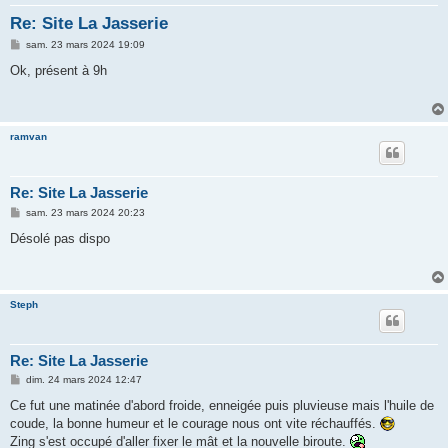
h
Re: Site La Jasserie
e
M
sam. 23 mars 2024 19:09
r
e
s
Ok, présent à 9h
s
a
g
e
ramvan
Re: Site La Jasserie
M
sam. 23 mars 2024 20:23
e
s
Désolé pas dispo
s
a
g
e
Steph
Re: Site La Jasserie
M
dim. 24 mars 2024 12:47
e
s
Ce fut une matinée d'abord froide, enneigée puis pluvieuse mais l'huile de
s
coude, la bonne humeur et le courage nous ont vite réchauffés.
a
g
Zing s'est occupé d'aller fixer le mât et la nouvelle biroute.