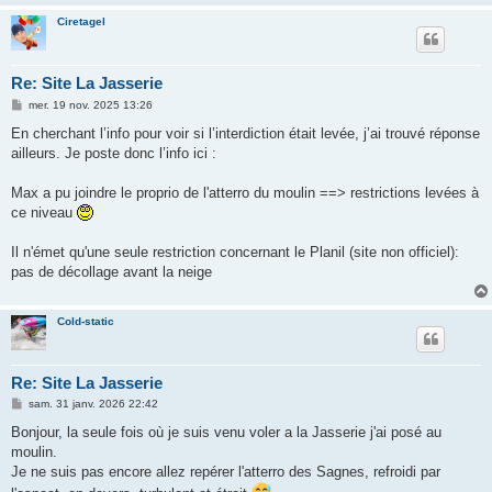
Ciretagel
Re: Site La Jasserie
M
mer. 19 nov. 2025 13:26
e
s
En cherchant l’info pour voir si l’interdiction était levée, j’ai trouvé réponse
s
ailleurs. Je poste donc l’info ici :
a
g
e
Max a pu joindre le proprio de l'atterro du moulin ==> restrictions levées à
ce niveau
Il n'émet qu'une seule restriction concernant le Planil (site non officiel):
pas de décollage avant la neige
Cold-static
Re: Site La Jasserie
M
sam. 31 janv. 2026 22:42
e
s
Bonjour, la seule fois où je suis venu voler a la Jasserie j'ai posé au
s
moulin.
a
g
Je ne suis pas encore allez repérer l'atterro des Sagnes, refroidi par
e