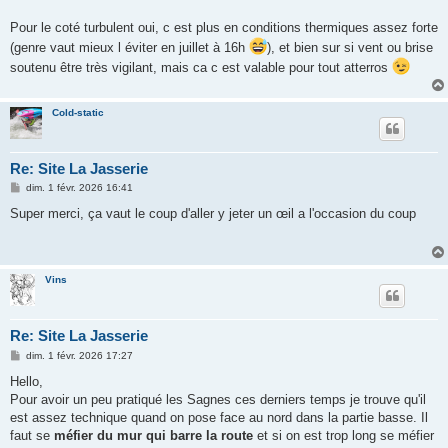
Pour le coté turbulent oui, c est plus en conditions thermiques assez forte
(genre vaut mieux l éviter en juillet à 16h
), et bien sur si vent ou brise
soutenu être très vigilant, mais ca c est valable pour tout atterros
Cold-static
Re: Site La Jasserie
M
dim. 1 févr. 2026 16:41
e
s
Super merci, ça vaut le coup d'aller y jeter un œil a l'occasion du coup
s
a
g
e
Vins
Re: Site La Jasserie
M
dim. 1 févr. 2026 17:27
e
s
Hello,
s
Pour avoir un peu pratiqué les Sagnes ces derniers temps je trouve qu'il
a
g
est assez technique quand on pose face au nord dans la partie basse. Il
e
faut se
méfier du
mur
qui barre la route
et si on est trop long se méfier