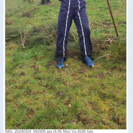
IMG_20240324_092805.jpg (4.05 Mio) Vu 9295 fois