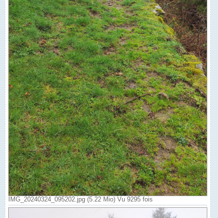
IMG_20240324_095202.jpg (5.22 Mio) Vu 9295 fois