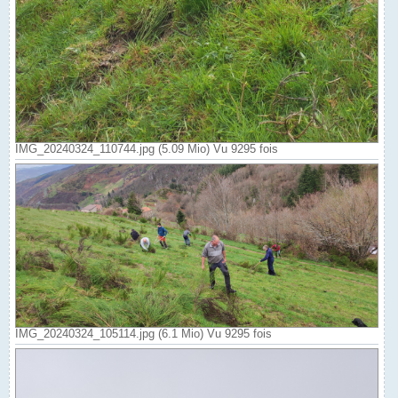
IMG_20240324_110744.jpg (5.09 Mio) Vu 9295 fois
IMG_20240324_105114.jpg (6.1 Mio) Vu 9295 fois