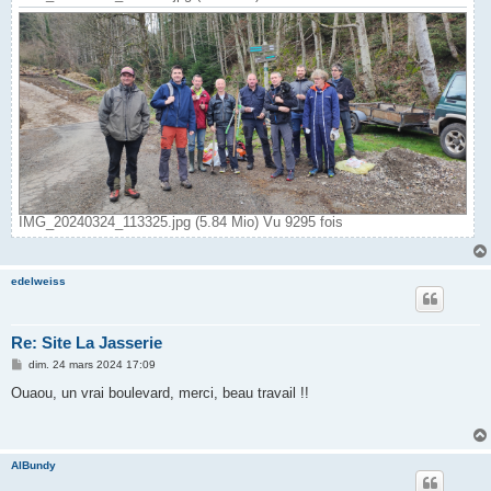
IMG_20240324_113325.jpg (5.84 Mio) Vu 9295 fois
edelweiss
Re: Site La Jasserie
M
dim. 24 mars 2024 17:09
e
s
Ouaou, un vrai boulevard, merci, beau travail !!
s
a
g
e
AlBundy