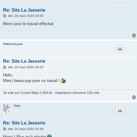
Re: Site La Jasserie
M
dim. 24 mars 2024 19:00
e
s
Merci pour le travail effectué
s
a
g
e
Fabrice-Lyon
Re: Site La Jasserie
M
dim. 24 mars 2024 20:32
e
s
Hello,
s
Merci beaucoup pour ce travail !
a
g
e
Je vole sur Ozone Mojo 2 (EN A) - expérience d'environ 120 vols.
Vins
Re: Site La Jasserie
M
dim. 24 mars 2024 21:39
e
s
Merci ! Plus qu'à ploufer