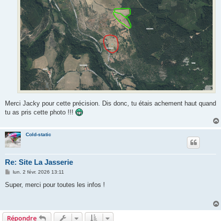
Merci Jacky pour cette précision. Dis donc, tu étais achement haut quand
tu as pris cette photo !!!
Cold-static
Re: Site La Jasserie
M
lun. 2 févr. 2026 13:11
e
s
Super, merci pour toutes les infos !
s
a
g
e
Répondre